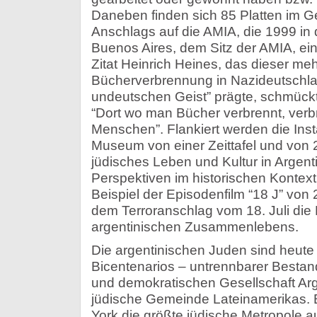
Daneben finden sich 85 Platten im 
Anschlags auf die AMIA, die 1999 in 
Buenos Aires, dem Sitz der AMIA, ei
Zitat Heinrich Heines, das dieser meh
Bücherverbrennung in Nazideutschlan
undeutschen Geist” prägte, schmück
“Dort wo man Bücher verbrennt, ver
Menschen”. Flankiert werden die Inst
Museum von einer Zeittafel und von 2
jüdisches Leben und Kultur in Argen
Perspektiven im historischen Kontext 
Beispiel der Episodenfilm “18 J” vo
dem Terroranschlag vom 18. Juli die Fr
argentinischen Zusammenlebens.
Die argentinischen Juden sind heute
Bicentenarios – untrennbarer Bestandt
und demokratischen Gesellschaft Arg
jüdische Gemeinde Lateinamerikas. 
York die größte jüdische Metropole a