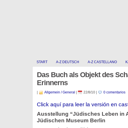
START
A-Z DEUTSCH
A-Z CASTELLANO
K
Das Buch als Objekt des Sch
Erinnerns
|
Allgemein / General
|
22/8/10
|
0 comentarios
Click aquí para leer la versión en cas
Ausstellung “Jüdisches Leben in A
Jüdischen Museum Berlin