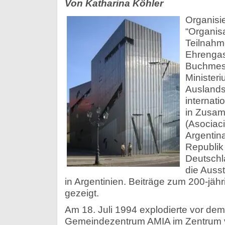
Von Katharina Köhler
Organisie
“Organisa
Teilnahm
Ehrengas
Buchmes
Ministeri
Ausland
internati
in Zusam
(Asociaci
Argentina
Republik 
Deutschla
die Auss
in Argentinien. Beiträge zum 200-jähr
gezeigt.
Am 18. Juli 1994 explodierte vor dem
Gemeindezentrum AMIA im Zentrum v