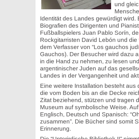
und gleic
Menschen
Identität des Landes gewürdigt wird. E
Biografien des Dirigenten und Pianis
Fußballspielers Juan Pablo Sorín, de
Rockgitarristen David Lebón und die 
dem Verfasser von “Los gauchos judí
Gauchos). Der Besucher wird dazu a
in die Hand zu nehmen, zu lesen und
argentinischer Juden auf das gesells
Landes in der Vergangenheit und aktu
Eine weitere Installation besteht aus
die vom Boden bis an die Decke reic
Zitat beziehend, stützen und tragen
Museum auf symbolische Weise. Auf 
Englisch, Deutsch und Spanisch: “Ohn
zusammen”. Die Bücher sind somit St
Erinnerung.
Die “Unterirdische Bibliothek II” nim