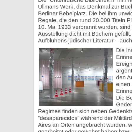
Ullmans Werk, das Denkmal zur Büc
Berliner Bebelplatz. Die bei ihm unwi
Regale, die den rund 20.000 Titeln P
10. Mai 1933 verbrannt wurden, sind 
Ausstellung dicht mit Büchern gefüll
Aufblühens jüdischer Literatur – auch
Die In
Erinne
Ereign
argent
den An
einen
Erinn
Die Be
Geden
Regimes finden sich neben Gedenktaf
“desaparecidos” während der Militärdi
Aires an Orten angebracht wurden, 
gearbeitet oder gewohnt haben bzw. 