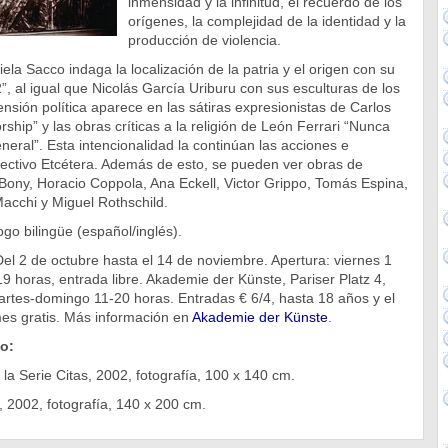
inmensidad y la infinitud, el recuerdo de los
orígenes, la complejidad de la identidad y la
producción de violencia.
ela Sacco indaga la localización de la patria y el origen con su
”, al igual que Nicolás García Uriburu con sus esculturas de los
nsión política aparece en las sátiras expresionistas de Carlos
ship” y las obras críticas a la religión de León Ferrari “Nunca
neral”. Esta intencionalidad la continúan las acciones e
lectivo Etcétera. Además de esto, se pueden ver obras de
Bony, Horacio Coppola, Ana Eckell, Victor Grippo, Tomás Espina,
acchi y Miguel Rothschild.
ogo bilingüe (español/inglés).
Del 2 de octubre hasta el 14 de noviembre. Apertura: viernes 1
9 horas, entrada libre. Akademie der Künste, Pariser Platz 4,
artes-domingo 11-20 horas. Entradas € 6/4, hasta 18 años y el
es gratis. Más información en
Akademie der Künste
.
o:
la Serie Citas, 2002, fotografía, 100 x 140 cm.
, 2002, fotografía, 140 x 200 cm.