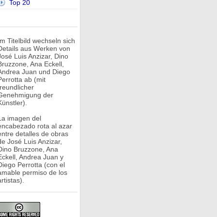
Top 20
Im Titelbild wechseln sich
Details aus Werken von
José Luis Anzizar, Dino
Bruzzone, Ana Eckell,
Andrea Juan und Diego
Perrotta ab (mit
freundlicher
Genehmigung der
Künstler).
La imagen del
encabezado rota al azar
entre detalles de obras
de José Luis Anzizar,
Dino Bruzzone, Ana
Eckell, Andrea Juan y
Diego Perrotta (con el
amable permiso de los
rtistas).