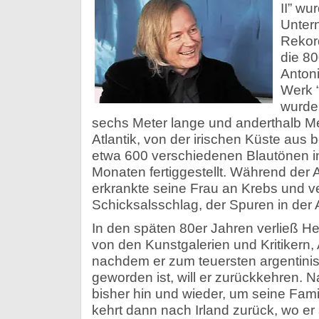
II” w
Unter
Rekord
die 80
Antoni
Werk 
wurden
sechs Meter lange und anderthalb Me
Atlantik, von der irischen Küste aus 
etwa 600 verschiedenen Blautönen i
Monaten fertiggestellt. Während der
erkrankte seine Frau an Krebs und ver
Schicksalsschlag, der Spuren in der A
In den späten 80er Jahren verließ He
von den Kunstgalerien und Kritikern, A
nachdem er zum teuersten argentinisc
geworden ist, will er zurückkehren.
Na
bisher hin und wieder, um seine Fam
kehrt dann nach Irland zurück, wo er