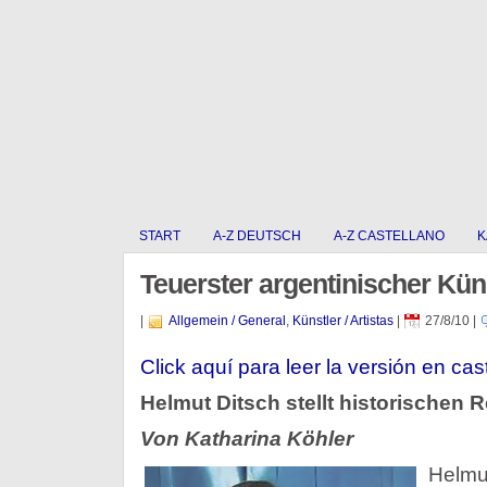
START
A-Z DEUTSCH
A-Z CASTELLANO
K
Teuerster argentinischer Küns
|
Allgemein / General
,
Künstler / Artistas
|
27/8/10
|
Click aquí para leer la versión en cas
Helmut Ditsch stellt historischen 
Von Katharina Köhler
Helmu