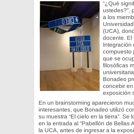
“¿Qué signif
ustedes?”, 
a los miembr
Universidad
(UCA), donde
docente. El I
Integración 
compuesto p
que se ocup
filosóficas 
universitari
Bonadeo pre
concebir en
exposición s
En un brainstorming aparecieron m
interesantes, que Bonadeo utilizó co
su muestra “El cielo en la tierra”. Se
en la entrada al “Pabellón de Bellas A
la UCA, antes de ingresar a la exposi