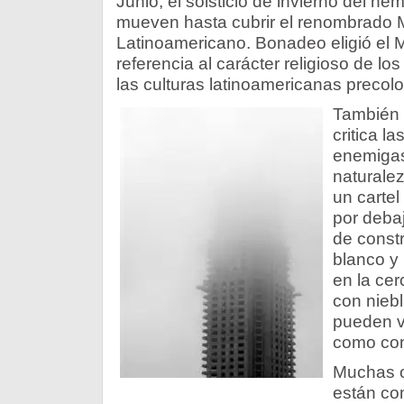
Junio, el solsticio de invierno del hem
mueven hasta cubrir el renombrado 
Latinoamericano. Bonadeo eligió el 
referencia al carácter religioso de lo
las culturas latinoamericanas precolo
También e
critica 
enemigas
naturalez
un cartel
por debaj
de constr
blanco y 
en la cer
con niebl
pueden v
como con
Muchas o
están co