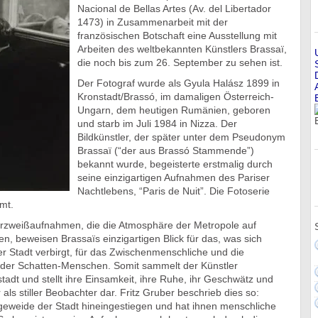
Nacional de Bellas Artes (Av. del Libertador
1473) in Zusammenarbeit mit der
französischen Botschaft eine Ausstellung mit
Arbeiten des weltbekannten Künstlers Brassaï,
die noch bis zum 26. September zu sehen ist.
Der Fotograf wurde als Gyula Halász 1899 in
Kronstadt/Brassó, im damaligen Österreich-
Ungarn, dem heutigen Rumänien, geboren
und starb im Juli 1984 in Nizza. Der
Bildkünstler, der später unter dem Pseudonym
Brassaï (“der aus Brassó Stammende”)
bekannt wurde, begeisterte erstmalig durch
seine einzigartigen Aufnahmen des Pariser
Nachtlebens, “Paris de Nuit”. Die Fotoserie
mt.
rzweißaufnahmen, die die Atmosphäre der Metropole auf
en, beweisen Brassaïs einzigartigen Blick für das, was sich
er Stadt verbirgt, für das Zwischenmenschliche und die
 der Schatten-Menschen. Somit sammelt der Künstler
adt und stellt ihre Einsamkeit, ihre Ruhe, ihr Geschwätz und
als stiller Beobachter dar. Fritz Gruber beschrieb dies so:
ingeweide der Stadt hineingestiegen und hat ihnen menschliche