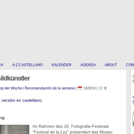
CH
A-Z CASTELLANO
KALENDER
AGENDA
ABOUT
CON
ildkünstler
pp der Woche / Recomendación de la semana
|
18/9/10
|
0
a versión en castellano.
erg
Im Rahmen des 16. Fotografie-Festivals
“Festival de la Luz” präsentiert das Museo