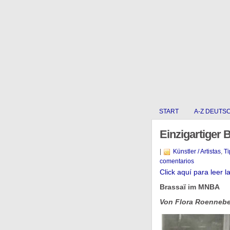
START
A-Z DEUTS
Einzigartiger B
|
Künstler / Artistas
,
Ti
comentarios
Click aquí para leer l
Brassaï im MNBA
Von Flora Roenneb