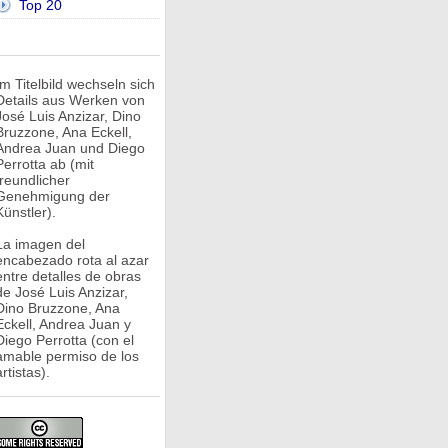
Top 20
Im Titelbild wechseln sich
Details aus Werken von
José Luis Anzizar, Dino
Bruzzone, Ana Eckell,
Andrea Juan und Diego
Perrotta ab (mit
freundlicher
Genehmigung der
Künstler).
La imagen del
encabezado rota al azar
entre detalles de obras
de José Luis Anzizar,
Dino Bruzzone, Ana
Eckell, Andrea Juan y
Diego Perrotta (con el
amable permiso de los
rtistas).