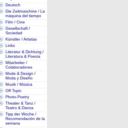
Deutsch
Die Zeitmaschine / La
máquina del tiempo
Film / Cine
Gesellschaft /
Sociedad
Künstler / Artistas
Links
Literatur & Dichtung /
Literatura & Poesía
Mitarbeiter /
Colaboradores
Mode & Design /
Moda y Diseño
Musik / Música
Off Topic
Photo-Poetry
Theater & Tanz /
Teatro & Danza
Tipp der Woche /
Recomendación de la
semana