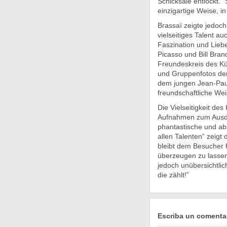
Schicksale entlockt.
einzigartige Weise, in
Brassaï zeigte jedoch
vielseitiges Talent a
Faszination und Liebe
Picasso und Bill Bran
Freundeskreis des Kün
und Gruppenfotos der
dem jungen Jean-Paul
freundschaftliche We
Die Vielseitigkeit de
Aufnahmen zum Ausdr
phantastische und abs
allen Talenten” zeigt 
bleibt dem Besucher f
überzeugen zu lassen.
jedoch unübersichtlich
die zählt!”
Escriba un comenta