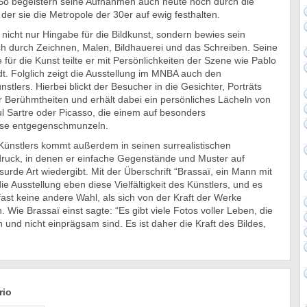
” So begeistern seine Aufnahmen auch heute noch durch die
 der sie die Metropole der 30er auf ewig festhalten.
 nicht nur Hingabe für die Bildkunst, sondern bewies sein
uch durch Zeichnen, Malen, Bildhauerei und das Schreiben. Seine
 für die Kunst teilte er mit Persönlichkeiten der Szene wie Pablo
dt. Folglich zeigt die Ausstellung im MNBA auch den
stlers. Hierbei blickt der Besucher in die Gesichter, Porträts
 Berühmtheiten und erhält dabei ein persönliches Lächeln von
 Sartre oder Picasso, die einem auf besonders
ise entgegenschmunzeln.
s Künstlers kommt außerdem in seinen surrealistischen
uck, in denen er einfache Gegenstände und Muster auf
urde Art wiedergibt. Mit der Überschrift “Brassaï, ein Mann mit
die Ausstellung eben diese Vielfältigkeit des Künstlers, und es
ast keine andere Wahl, als sich von der Kraft der Werke
 Wie Brassaï einst sagte: “Es gibt viele Fotos voller Leben, die
 und nicht einprägsam sind. Es ist daher die Kraft des Bildes,
rio