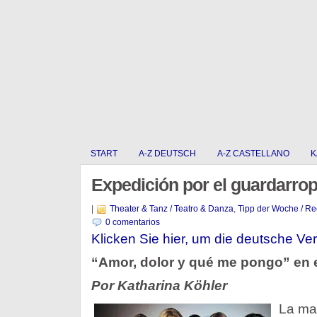
START
A-Z DEUTSCH
A-Z CASTELLANO
K
Expedición por el guardarro
|
Theater & Tanz / Teatro & Danza
,
Tipp der Woche / R
0 comentarios
Klicken Sie hier, um die deutsche Ver
“Amor, dolor y qué me pongo” en e
Por Katharina Köhler
La ma