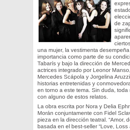
expres
estad
elecci
de za
signif
aparen
cierto
una mujer, la vestimenta desempeña
importancia como parte de su condici
Tabarís y bajo la dirección de Merc
actrices integrado por Leonor Manso,
Mercedes Scápola y Jorgelina Aruzz
historias entretenidas y conmovedor
en torno a este tema. Sin duda, toda 
con alguno de estos relatos.
La obra escrita por Nora y Delia Eph
Morán conjuntamente con Fidel Scla
pieza en la dirección teatral. “Amor,
basada en el best-seller “Love, Loss