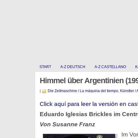
START
A-Z DEUTSCH
A-Z CASTELLANO
K
Himmel über Argentinien (19
|
Die Zeitmaschine / La máquina del tiempo
,
Künstler / 
Click aquí para leer la versión en cas
Eduardo Iglesias Brickles im Centr
Von Susanne Franz
Im Vor