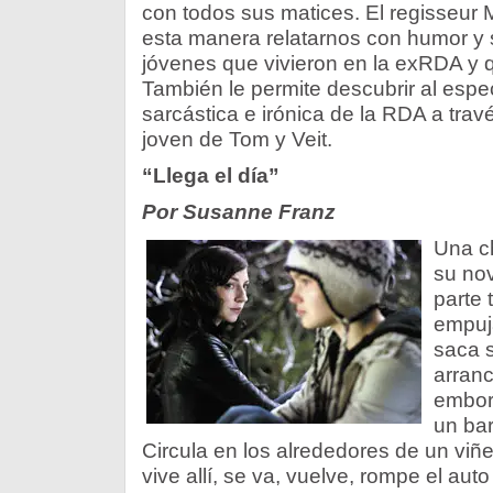
con todos sus matices. El regisseur 
esta manera relatarnos con humor y s
jóvenes que vivieron en la exRDA y q
También le permite descubrir al espe
sarcástica e irónica de la RDA a travé
joven de Tom y Veit.
“Llega el día”
Por Susanne Franz
Una ch
su nov
parte 
empuj
saca s
arranc
embor
un bar
Circula en los alrededores de un viñe
vive allí, se va, vuelve, rompe el au