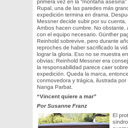
primera vez en la “montaña asesina” 
Rupal, una de las paredes más gran
expedición termina en drama. Despu
Messner decide subir por su cuenta,
Ambos hacen cumbre. No obstante, a
con el equipo necesario. Günther pag
Reinhold sobrevive, pero durante añ
reproches de haber sacrificado la v
lograr la gloria. Eso no se muestra en
obvias: Reinhold Messner era conseje
la responsabilidad parece caer sobre H
expedición. Queda la marca, entonce
conmovedora y trágica, ilustrada po
Nanga Parbat.
“Vincent quiere a mar”
Por Susanne Franz
El pro
síndro