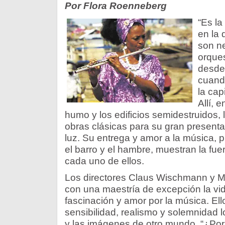
Por Flora Roenneberg
“Es la
en la
son n
orque
desde 
cuand
la cap
Allí, e
humo y los edificios semidestruidos,
obras clásicas para su gran present
luz. Su entrega y amor a la música, p
el barro y el hambre, muestran la fue
cada uno de ellos.
Los directores Claus Wischmann y M
con una maestría de excepción la vi
fascinación y amor por la música. Ell
sensibilidad, realismo y solemnidad 
y las imágenes de otro mundo. “¿Po