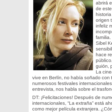
abrirá 
de este
histori
origen 
infeliz
incompr
familia
Sibel K
sensibi
hace re
público
guión, p
La cine
vive en Berlín, no había soñado con t
numerosos festivales internacionales
entrevista, nos habla sobre el trasfo
DT: ¡Felicitaciones! Después de nu
internacionales, “La extraña” está ah
como mejor película extranjera. ¿Có