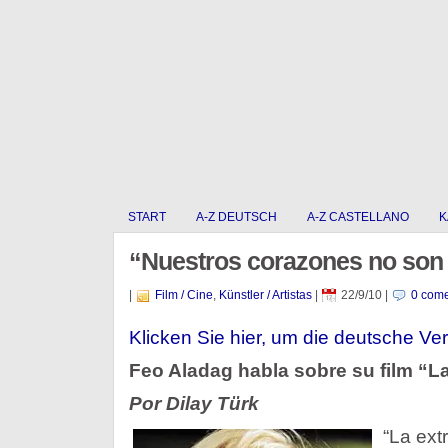
START
A-Z DEUTSCH
A-Z CASTELLANO
K
“Nuestros corazones no son t
|
Film / Cine
,
Künstler / Artistas
|
22/9/10
|
0 come
Klicken Sie hier, um die deutsche Ve
Feo Aladag habla sobre su film “L
Por Dilay Türk
“La ext