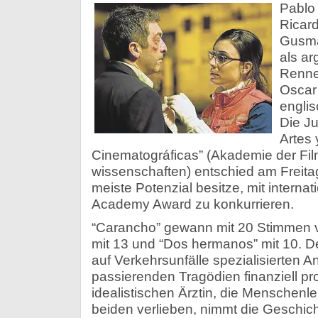
Pablo
Ricard
Gusmá
als ar
Renne
Oscar 
engli
Die Ju
Artes 
Cinematográficas” (Akademie der Fil
wissenschaften) entschied am Freitag
meiste Potenzial besitze, mit interna
Academy Award zu konkurrieren.
“Carancho” gewann mit 20 Stimmen 
mit 13 und “Dos hermanos” mit 10. D
auf Verkehrsunfälle spezialisierten An
passierenden Tragödien finanziell prof
idealistischen Ärztin, die Menschenleb
beiden verlieben, nimmt die Geschich