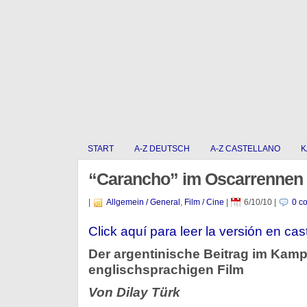
START
A-Z DEUTSCH
A-Z CASTELLANO
K
“Carancho” im Oscarrennen
|
Allgemein / General
,
Film / Cine
|
6/10/10
|
0 c
Click aquí para leer la versión en cas
Der argentinische Beitrag im Kamp
englischsprachigen Film
Von Dilay Türk