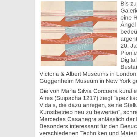
Bis zu
Galeri
eine R
Ángel
bedeut
argen
20. Ja
Pionie
Digita
Besta
Victoria & Albert Museums in London
Guggenheim Museum in New York ge
Die von María Silvia Corcuera kurati
Aires (Suipacha 1217) zeigt “spezifi
Vidals, die dazu anregen, seine Stel
Kunstbetrieb neu zu bewerten”, schrei
Mercedes Casanegra anlässlich der
Besonders interessant für den Besuc
verschiedenen Techniken und Material