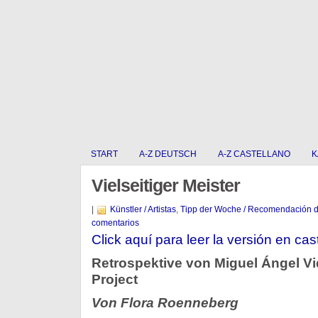
START
A-Z DEUTSCH
A-Z CASTELLANO
K
Vielseitiger Meister
|
Künstler / Artistas
,
Tipp der Woche / Recomendación 
comentarios
Click aquí para leer la versión en cas
Retrospektive von Miguel Ángel Vi
Project
Von Flora Roenneberg