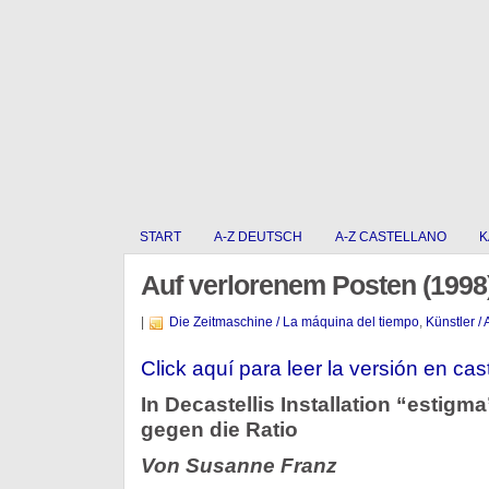
START
A-Z DEUTSCH
A-Z CASTELLANO
K
Auf verlorenem Posten (1998
|
Die Zeitmaschine / La máquina del tiempo
,
Künstler / 
Click aquí para leer la versión en cas
In Decastellis Installation “estigm
gegen die Ratio
Von Susanne Franz