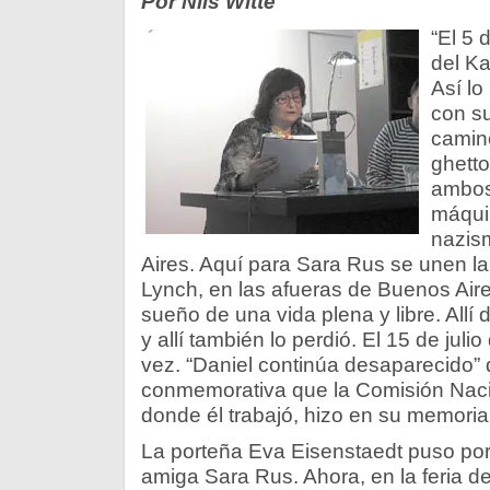
Por Nils Witte
“El 5 
del K
Así l
con s
camin
ghetto
ambos 
máquin
nazis
Aires. Aquí para Sara Rus se unen la 
Lynch, en las afueras de Buenos Air
sueño de una vida plena y libre. Allí 
y allí también lo perdió. El 15 de julio
vez. “Daniel continúa desaparecido” 
conmemorativa que la Comisión Naci
donde él trabajó, hizo en su memori
La porteña Eva Eisenstaedt puso por e
amiga Sara Rus. Ahora, en la feria del