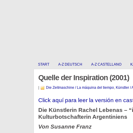
START
A-Z DEUTSCH
A-Z CASTELLANO
K
Quelle der Inspiration (2001)
|
Die Zeitmaschine / La máquina del tiempo
,
Künstler / 
Click aquí para leer la versión en cas
Die Künstlerin Rachel Lebenas – “in
Kulturbotschafterin Argentiniens
Von Susanne Franz