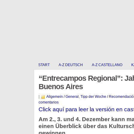
START
A-Z DEUTSCH
A-Z CASTELLANO
K
“Entrecampos Regional”: Ja
Buenos Aires
|
Allgemein / General
,
Tipp der Woche / Recomendació
comentarios
Click aquí para leer la versión en cas
Am 2., 3. und 4. Dezember kann 
einen Überblick über das Kultursc
gewinnen