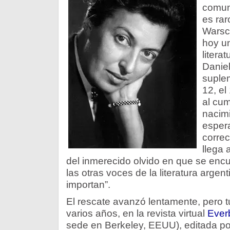
comuni
es rar
Warsc
hoy un
litera
Daniel
suplem
12, el
al cum
nacimi
espera
correc
llega 
del inmerecido olvido en que se encu
las otras voces de la literatura arg
importan”.
El rescate avanzó lentamente, pero 
varios años, en la revista virtual
Ever
sede en Berkeley, EEUU), editada po