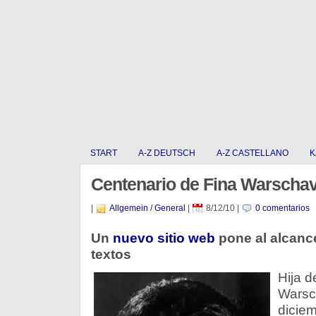
START
A-Z DEUTSCH
A-Z CASTELLANO
K
Centenario de Fina Warscha
|
Allgemein / General
|
8/12/10
|
0 comentarios
Un
nuevo sitio web
pone al alcanc
textos
Hija d
Warsch
diciem