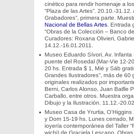
cinético para rendir homenaje a lo
“Plaza de las Artes”. 20.10.-31.12. 
Grabadores”, primera parte. Muest
Nacional de Bellas Artes
. Entrada 
“Obras de la Colección – Banco de
Curadores: Roxana Olivieri, Gabrie
14.12.-16.01.2011.
Museo Eduardo Sí­vori, Av. Infanta 
puente del Rosedal (Mar-Vie 12-20
20 hs. Entrada $ 1, Mié y Sáb grati
Grandes Ilustradores”, más de 60 
originales realizados por importan
Berni, Carlos Alonso, Juan Batlle P
Carballo, entre otros. Muestra org
Dibujo y la Ilustración. 11.12.-20.0
Museo Casa de Yrurtia, O’Higgins
y Dom 15-19 hs. Lunes cerrado, Mar
ioyería contemporánea del Taller “
wichi) de Graciela Lescano. Obras