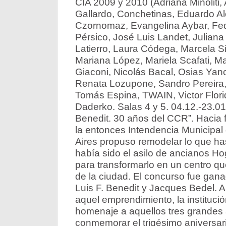
CIA 2009 y 2010 (Adriana Minoliti,
Gallardo, Conchetinas, Eduardo A
Czornomaz, Evangelina Aybar, Fed
Pérsico, José Luis Landet, Juliana I
Latierro, Laura Códega, Marcela Si
Mariana López, Mariela Scafati, M
Giaconi, Nicolás Bacal, Osias Yano
Renata Lozupone, Sandro Pereira,
Tomás Espina, TWAIN, Victor Flori
Daderko. Salas 4 y 5. 04.12.-23.01.
Benedit. 30 años del CCR”. Hacia f
la entonces Intendencia Municipal
Aires propuso remodelar lo que ha
había sido el asilo de ancianos 
para transformarlo en un centro q
de la ciudad. El concurso fue gana
Luis F. Benedit y Jacques Bedel. A
aquel emprendimiento, la institució
homenaje a aquellos tres grandes a
conmemorar el trigésimo aniversar