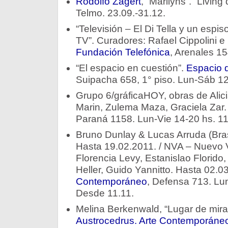
Rodolfo Zagert
, “Marilyns”. “Living
Telmo. 23.09.-31.12.
“Televisión – El Di Tella y un espiso
TV”. Curadores: Rafael Cippolini e
Fundación Telefónica
, Arenales 15
“El espacio en cuestión”.
Espacio 
Suipacha 658, 1° piso. Lun-Sáb 12
Grupo 6/gráficaHOY, obras de Alicia
Marin, Zulema Maza, Graciela Zar
Paraná 1158. Lun-Vie 14-20 hs. 11
Bruno Dunlay & Lucas Arruda (Brasi
Hasta 19.02.2011. / NVA – Nuevo V
Florencia Levy, Estanislao Florid
Heller, Guido Yannitto. Hasta 02.0
Contemporáneo
, Defensa 713. Lu
Desde 11.11.
Melina Berkenwald, “Lugar de mira
Austrocedrus. Arte Contemporáneo 