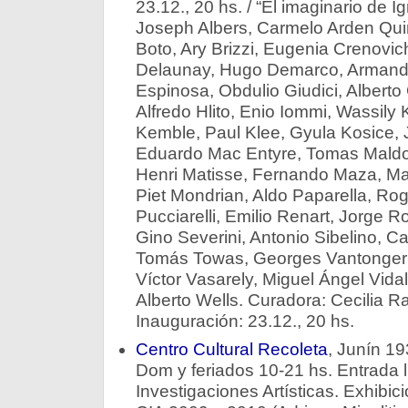
23.12., 20 hs. / “El imaginario de 
Joseph Albers, Carmelo Arden Quin
Boto, Ary Brizzi, Eugenia Crenovic
Delaunay, Hugo Demarco, Armand
Espinosa, Obdulio Giudici, Alberto
Alfredo Hlito, Enio Iommi, Wassily
Kemble, Paul Klee, Gyula Kosice, J
Eduardo Mac Entyre, Tomas Maldon
Henri Matisse, Fernando Maza, Man
Piet Mondrian, Aldo Paparella, Rog
Pucciarelli, Emilio Renart, Jorge R
Gino Severini, Antonio Sibelino, Ca
Tomás Towas, Georges Vantongerl
Víctor Vasarely, Miguel Ángel Vidal,
Alberto Wells. Curadora: Cecilia R
Inauguración: 23.12., 20 hs.
Centro Cultural Recoleta
, Juní­n 1
Dom y feriados 10-21 hs. Entrada l
Investigaciones Artísticas. Exhibici