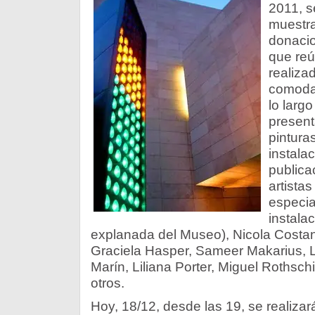
2011, s
muestra
donaci
que reú
realiza
comodat
lo larg
present
pinturas
instalac
publica
artistas
especia
instala
explanada del Museo), Nicola Costant
Graciela Hasper, Sameer Makarius, L
Marín, Liliana Porter, Miguel Rothsch
otros.
Hoy, 18/12, desde las 19, se realiza