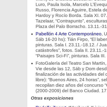
Luro, Paula Isola, Marcelo L’Evequ
Russo, Florencia Aguirre, Estela de
Hardoy y Rocío Borda. Sala XI. 07.
Tazelaar, “Contrapunto”, esculturas
Plaza del Palo Borracho. 13.11.-31
Pabellón 4 Arte Contemporáneo
, 
Sáb 16-20 hs): Tián Firpo, “El laberi
pinturas. Sala I. 23.11.-18.12. / J
catástrofes”, fotos. Sala II. 23.11.
“Paisajes Sci-Fi”, pinturas. Sala III
FotoGalerí­a del Teatro San Martí­n
Vie desde las 12, Sáb y Dom desde
finalización de las actividades del d
libre): “Buenos Aires, 24 horas”, se
recopilan diez años del concurso 
(2000-2009) del Banco Ciudad. 17
Otras exposiciones