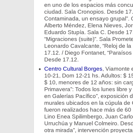
en uno de los espacios más concur
ciudad. Sala Cronopios. Desde 17.
Contaminada, un ensayo grupal”. O
Alberto Méndez, Elena Nieves, Jor
Eduardo Stupía. Sala C. Desde 17.1
“Migraciones (suite)”. Sala Promet
Leonardo Cavalcante, “Reloj de la
17.12. / Diego Fontanet, “Paraísos 
Desde 17.12.
Centro Cultural Borges
, Viamonte 
10-21, Dom 12-21 hs. Adultos: $ 15
$ 10, menores de 12 años: sin car
Primavera”: Todos los lunes libre y 
en Galerí­as Pací­fico”, exposición d
murales ubicados en la cúpula de Ga
fueron realizados hace más de 60 
Lino Enea Spilimbergo, Juan Carl
Urruchúa y Manuel Colmeiro. Desde
otra mirada”, intervención proyectad