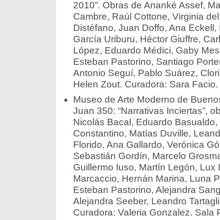
2010”. Obras de Ananké Assef, Ma
Cambre, Raúl Cottone, Virginia del
Distéfano, Juan Doffo, Ana Eckell, 
García Uriburu, Héctor Giuffre, Ca
López, Eduardo Médici, Gaby Messi
Esteban Pastorino, Santiago Porte
Antonio Seguí, Pablo Suárez, Clor
Helen Zout. Curadora: Sara Facio.
Museo de Arte Moderno de Buenos
Juan 350: “Narrativas Inciertas”, o
Nicolás Bacal, Eduardo Basualdo,
Constantino, Matías Duville, Leandr
Florido, Ana Gallardo, Verónica 
Sebastián Gordín, Marcelo Grosma
Guillermo Iuso, Martín Legón, Lux 
Marcaccio, Hernán Marina, Luna Pai
Esteban Pastorino, Alejandra Sang
Alejandra Seeber, Leandro Tartagli
Curadora: Valeria Gonzalez. Sala P