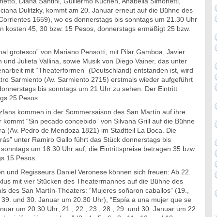
netto, Diana Santini, Guillermo Kuchen, Anabella Simonetti,
uciana Dulitzky, kommt am 20. Januar erneut auf die Bühne des
 Corrientes 1659), wo es donnerstags bis sonntags um 21.30 Uhr
en kosten 45, 30 bzw. 15 Pesos, donnerstags ermäßigt 25 bzw.
al grotesco” von Mariano Pensotti, mit Pilar Gamboa, Javier
 und Julieta Vallina, sowie Musik von Diego Vainer, das unter
rbeit mit “Theaterformen” (Deutschland) entstanden ist, wird
tro Sarmiento (Av. Sarmiento 2715) erstmals wieder aufgeführt
donnerstags bis sonntags um 21 Uhr zu sehen. Der Eintritt
ags 25 Pesos.
zfans kommen in der Sommersaison des San Martín auf ihre
r kommt “Sin pecado concebido” von Silvana Grill auf die Bühne
ra (Av. Pedro de Mendoza 1821) im Stadtteil La Boca. Die
ás” unter Ramiro Gallo führt das Stück donnerstags bis
sonntags um 18.30 Uhr auf; die Eintrittspreise betragen 35 bzw
s 15 Pesos.
 und Regisseurs Daniel Veronese können sich freuen: Ab 22.
lus mit vier Stücken des Theatermannes auf die Bühne des
ls des San Martín-Theaters: “Mujeres soñaron caballos” (19.,
8., 39. und 30. Januar um 20.30 Uhr), “Espía a una mujer que se
nuar um 20.30 Uhr; 21., 22., 23., 28., 29. und 30. Januar um 22