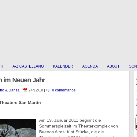
CH
A-Z CASTELLANO
KALENDER
AGENDA
ABOUT
CON
n im Neuen Jahr
atro & Danza
|
24/12/10
|
0 comentarios
heaters San Martín
Am 19. Januar 2011 beginnt die
Sommerspielzeit im Theaterkomplex von
Buenos Aires: fünf Stücke, die die