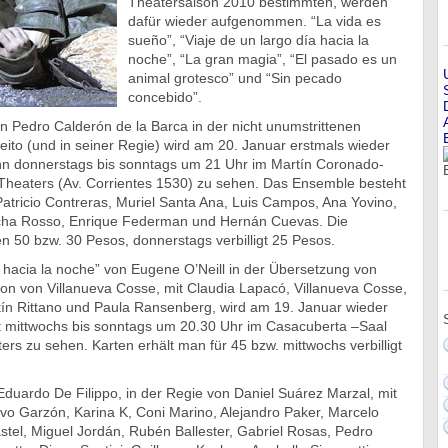
Theatersaison 2010 bestimmten, werden
dafür wieder aufgenommen. “La vida es
sueño”, “Viaje de un largo día hacia la
noche”, “La gran magia”, “El pasado es un
animal grotesco” und “Sin pecado
concebido”.
n Pedro Calderón de la Barca in der nicht unumstrittenen
ieito (und in seiner Regie) wird am 20. Januar erstmals wieder
ann donnerstags bis sonntags um 21 Uhr im Martín Coronado-
Theaters (Av. Corrientes 1530) zu sehen. Das Ensemble besteht
Patricio Contreras, Muriel Santa Ana, Luis Campos, Ana Yovino,
cha Rosso, Enrique Federman und Hernán Cuevas. Die
gen 50 bzw. 30 Pesos, donnerstags verbilligt 25 Pesos.
a hacia la noche” von Eugene O’Neill in der Übersetzung von
ion von Villanueva Cosse, mit Claudia Lapacó, Villanueva Cosse,
tín Rittano und Paula Ransenberg, wird am 19. Januar wieder
 mittwochs bis sonntags um 20.30 Uhr im Casacuberta –Saal
rs zu sehen. Karten erhält man für 45 bzw. mittwochs verbilligt
duardo De Filippo, in der Regie von Daniel Suárez Marzal, mit
vo Garzón, Karina K, Coni Marino, Alejandro Paker, Marcelo
stel, Miguel Jordán, Rubén Ballester, Gabriel Rosas, Pedro