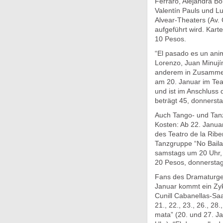
Ferraro, Alejandra Bo
Valentín Pauls und L
Alvear-Theaters (Av.
aufgeführt wird. Kart
10 Pesos.
“El pasado es un anim
Lorenzo, Juan Minujín
anderem in Zusammena
am 20. Januar im Tea
und ist im Anschluss 
beträgt 45, donnerst
Auch Tango- und Tan
Kosten: Ab 22. Janua
des Teatro de la Ribe
Tanzgruppe “No Bailar
samstags um 20 Uhr, 
20 Pesos, donnerstag
Fans des Dramaturgen
Januar kommt ein Zyk
Cunill Cabanellas-Saa
21., 22., 23., 26., 2
mata” (20. und 27. Ja