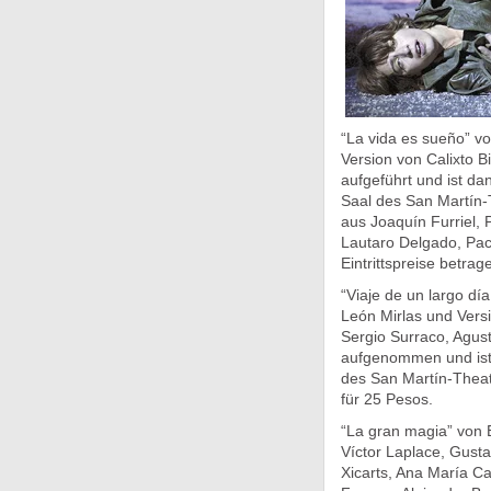
“La vida es sueño” vo
Version von Calixto B
aufgeführt und ist d
Saal des San Martín-
aus Joaquín Furriel, 
Lautaro Delgado, Pa
Eintrittspreise betra
“Viaje de un largo dí
León Mirlas und Vers
Sergio Surraco, Agus
aufgenommen und ist
des San Martín-Theate
für 25 Pesos.
“La gran magia” von E
Víctor Laplace, Gusta
Xicarts, Ana María Ca