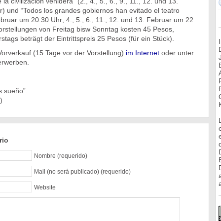
la civilización venidera” (2., 4., 5., 6., 9., 11., 12. und 13.
) und “Todos los grandes gobiernos han evitado el teatro
ebruar um 20.30 Uhr; 4., 5., 6., 11., 12. und 13. Februar um 22
Vorstellungen von Freitag bisw Sonntag kosten 45 Pesos,
tags beträgt der Eintrittspreis 25 Pesos (für ein Stück).
orverkauf (15 Tage vor der Vorstellung)
im Internet
oder unter
erwerben.
s sueño”.
)
rio
Nombre (requerido)
Mail (no será publicado) (requerido)
a
Website