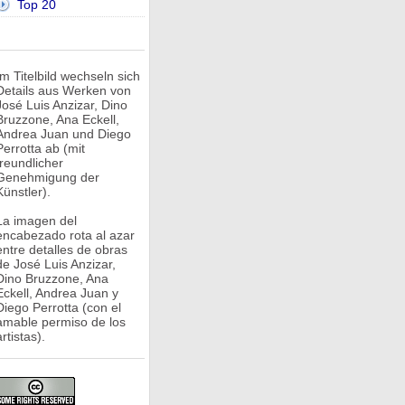
Top 20
Im Titelbild wechseln sich
Details aus Werken von
José Luis Anzizar, Dino
Bruzzone, Ana Eckell,
Andrea Juan und Diego
Perrotta ab (mit
freundlicher
Genehmigung der
Künstler).
La imagen del
encabezado rota al azar
entre detalles de obras
de José Luis Anzizar,
Dino Bruzzone, Ana
Eckell, Andrea Juan y
Diego Perrotta (con el
amable permiso de los
rtistas).