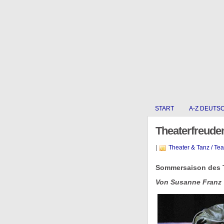
START
A-Z DEUTS
Theaterfreude
|
Theater & Tanz / Te
Sommersaison des T
Von Susanne Franz