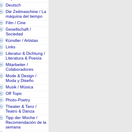
Deutsch
Die Zeitmaschine / La
máquina del tiempo
Film / Cine
Gesellschaft /
Sociedad
Künstler / Artistas
Links
Literatur & Dichtung /
Literatura & Poesía
Mitarbeiter /
Colaboradores
Mode & Design /
Moda y Diseño
Musik / Música
Off Topic
Photo-Poetry
Theater & Tanz /
Teatro & Danza
Tipp der Woche /
Recomendación de la
semana