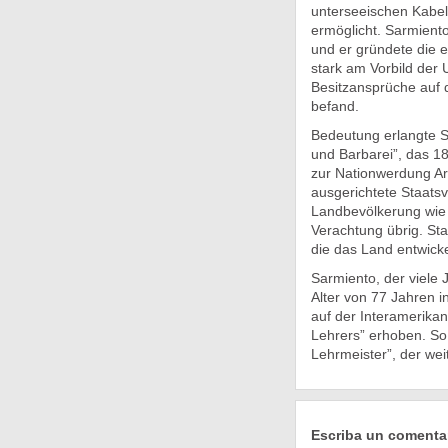
unterseeischen Kabe
ermöglicht. Sarmiento
und er gründete die e
stark am Vorbild der 
Besitzansprüche auf d
befand.
Bedeutung erlangte Sa
und Barbarei”, das 184
zur Nationwerdung Ar
ausgerichtete Staatsv
Landbevölkerung wie 
Verachtung übrig. St
die das Land entwickel
Sarmiento, der viele 
Alter von 77 Jahren 
auf der Interamerika
Lehrers” erhoben. So
Lehrmeister”, der wei
Escriba un comenta