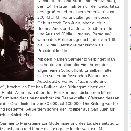
Domingo Faustino Sarmiento. Am Montag,
dem 14. Februar, jährte sich der Geburtstag
des “großen Lehrmeisters Amerikas” zum
200. Mal. Mit Veranstaltungen in dessen
Geburtsstadt San Juan, aber auch in
Buenos Aires und anderen Städten im In-
und Ausland (Chile, Uruguay, Paraguay)
wurde des Politikers gedacht, der von 1868
bis ’74 die Geschicke der Nation als
Präsident lenkte.
Mit dem Namen Sarmiento verbindet man
bis heute vor allem die Einführung der
allgemeinen Schulpflicht. Er selber hatte
vieles seiner umfassenden Bildung als
Autodidakt erworben. “Sarmiento und
”, brachte es Esteban Bullrich, der Bildungsminister von
n Punkt. Wenn man über den Politiker auch diskutieren könne –
 Sarmiento der uneingeschränkte Respekt aller. Während dessen
hl der Grundschüler von 30.000 auf 100.000. Die Bildung war für
und kostenfrei. Außerdem sorgte der Politiker aus San Juan für
licher Bibliotheken.
s Sarmiento Marksteine zur Modernisierung des Landes setzte. Er
z ausbauen und führte die Telegrafie landesweit ein. Mit