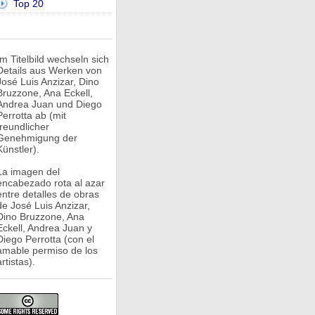
Top 20
Im Titelbild wechseln sich
Details aus Werken von
José Luis Anzizar, Dino
Bruzzone, Ana Eckell,
Andrea Juan und Diego
Perrotta ab (mit
freundlicher
Genehmigung der
Künstler).
La imagen del
encabezado rota al azar
entre detalles de obras
de José Luis Anzizar,
Dino Bruzzone, Ana
Eckell, Andrea Juan y
Diego Perrotta (con el
amable permiso de los
rtistas).