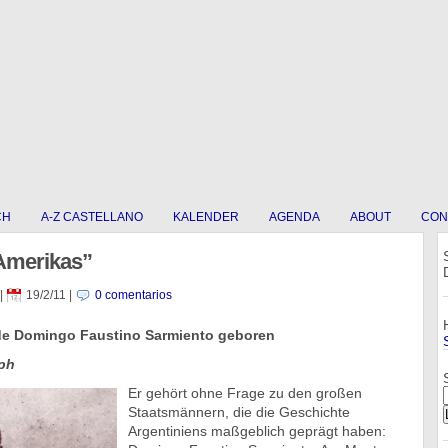
CH
A-Z CASTELLANO
KALENDER
AGENDA
ABOUT
CON
Amerikas”
|
19/2/11
|
0 comentarios
de Domingo Faustino Sarmiento geboren
ph
Er gehört ohne Frage zu den großen
Staatsmännern, die die Geschichte
Argentiniens maßgeblich geprägt haben: