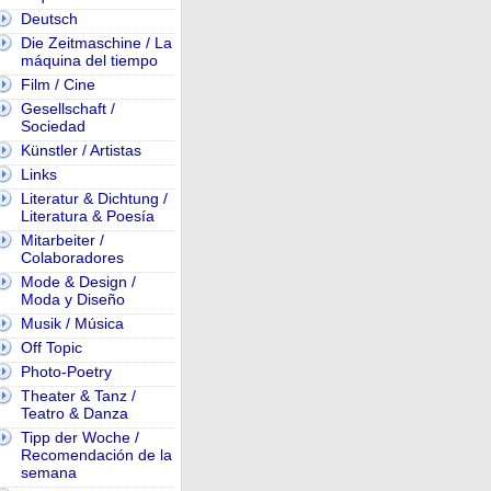
Deutsch
Die Zeitmaschine / La
máquina del tiempo
Film / Cine
Gesellschaft /
Sociedad
Künstler / Artistas
Links
Literatur & Dichtung /
Literatura & Poesía
Mitarbeiter /
Colaboradores
Mode & Design /
Moda y Diseño
Musik / Música
Off Topic
Photo-Poetry
Theater & Tanz /
Teatro & Danza
Tipp der Woche /
Recomendación de la
semana