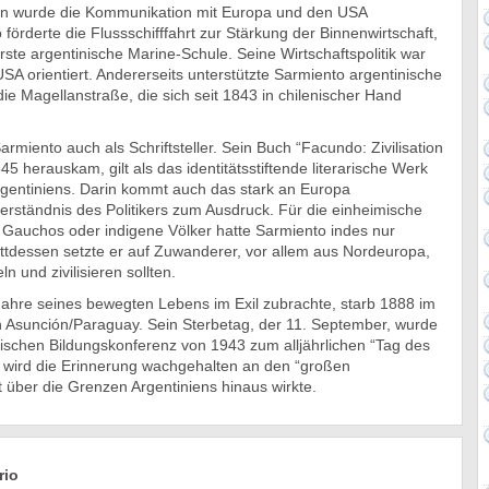
ln wurde die Kommunikation mit Europa und den USA
 förderte die Flussschifffahrt zur Stärkung der Binnenwirtschaft,
rste argentinische Marine-Schule. Seine Wirtschaftspolitik war
USA orientiert. Andererseits unterstützte Sarmiento argentinische
ie Magellanstraße, die sich seit 1843 in chilenischer Hand
rmiento auch als Schriftsteller. Sein Buch “Facundo: Zivilisation
5 herauskam, gilt als das identitätsstiftende literarische Werk
gentiniens. Darin kommt auch das stark an Europa
erständnis des Politikers zum Ausdruck. Für die einheimische
Gauchos oder indigene Völker hatte Sarmiento indes nur
attdessen setzte er auf Zuwanderer, vor allem aus Nordeuropa,
n und zivilisieren sollten.
Jahre seines bewegten Lebens im Exil zubrachte, starb 1888 im
in Asunción/Paraguay. Sein Sterbetag, der 11. September, wurde
nischen Bildungskonferenz von 1943 zum alljährlichen “Tag des
 wird die Erinnerung wachgehalten an den “großen
t über die Grenzen Argentiniens hinaus wirkte.
rio