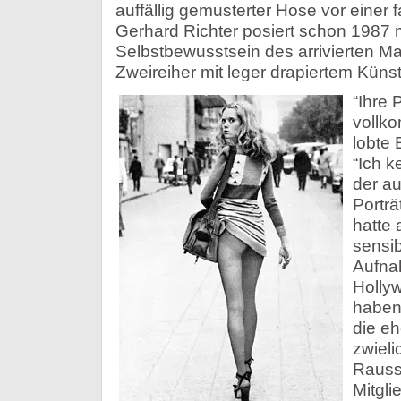
auffällig gemusterter Hose vor einer
Gerhard Richter posiert schon 1987 
Selbstbewusstsein des arrivierten Ma
Zweireiher mit leger drapiertem Künst
“Ihre 
vollk
lobte
“Ich 
der au
Porträ
hatte 
sensi
Aufna
Holly
haben
die eh
zwieli
Rauss
Mitgl