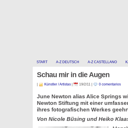
START
A-Z DEUTSCH
A-Z CASTELLANO
K
Schau mir in die Augen
|
Künstler / Artistas
|
19/2/11
|
0 comentarios
June Newton alias Alice Springs wi
Newton Stiftung mit einer umfass
ihres fotografischen Werkes geehr
Von Nicole Büsing und Heiko Klaa