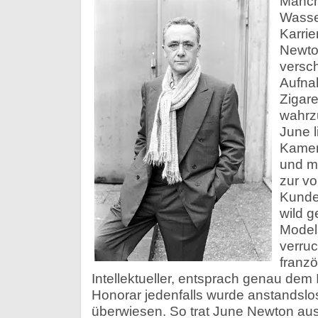
Manch
Wasse
Karrie
Newto
versc
Aufna
Zigar
wahrz
June l
Kamera
und m
zur vo
Kunde
wild g
Models
verruc
franzö
Intellektueller, entsprach genau de
Honorar jedenfalls wurde anstandsl
überwiesen. So trat June Newton au