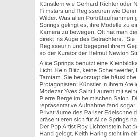
Künstlern wie Gerhard Richter oder Ni
Filmstars und Regisseuren wie Denni
Wilder. Was allen Porträtaufnahmen g
Springs gelingt es, ihre Modelle zu ei
Kamera zu bewegen. Oft hat man den 
direkt ins Auge des Betrachters. “Sie 
Regisseurin und begegnet ihrem Ge
so der Kurator der Helmut Newton Sti
Alice Springs benutzt eine Kleinbild
Licht. Kein Blitz, keine Scheinwerfer, 
Tamtam. Sie bevorzugt die häuslich
Protagonisten: Künstler in ihrem Ate
Modezar Yves Saint Laurent mit sei
Pierre Bergé im heimischen Salon. D
repräsentative Aufnahme fand sogar 
Privaträume des Pariser Edelschneid
präsentieren sich für Alice Springs n
Der Pop Artist Roy Lichtenstein hat d
Hand gelegt, Keith Haring steht im ei