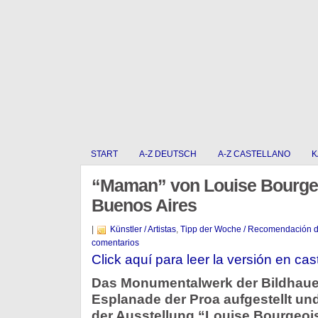
START
A-Z DEUTSCH
A-Z CASTELLANO
K
“Maman” von Louise Bourge
Buenos Aires
|
Künstler / Artistas
,
Tipp der Woche / Recomendación 
comentarios
Click aquí para leer la versión en cas
Das Monumentalwerk der Bildhauer
Esplanade der Proa aufgestellt und
der Ausstellung “Louise Bourgeois: