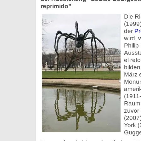
reprimido”
Die R
(1999)
der
Pr
wird, 
Philip
Ausste
el ret
bilden
März e
Monum
ameri
(1911-
Raum 
zuvor 
(2007
York 
Gugge