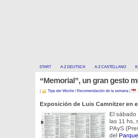
START
A-Z DEUTSCH
A-Z CASTELLANO
K
“Memorial”, un gran gesto m
|
Tipp der Woche / Recomendación de la semana
|
Exposición de Luis Camnitzer en e
El sábado
las 11 hs, 
PAyS (Pres
del
Parque