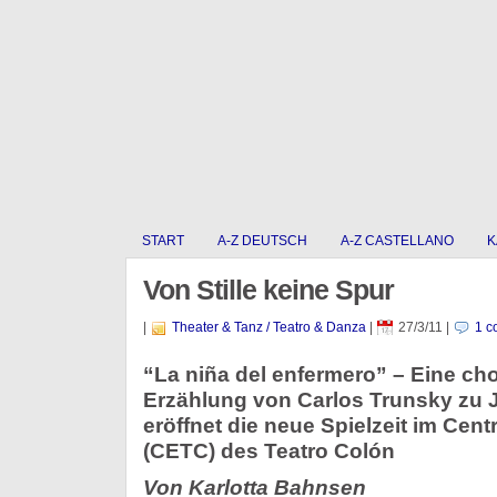
START
A-Z DEUTSCH
A-Z CASTELLANO
K
Von Stille keine Spur
|
Theater & Tanz / Teatro & Danza
|
27/3/11
|
1 c
“La niña del enfermero” – Eine c
Erzählung von Carlos Trunsky zu 
eröffnet die neue Spielzeit im Cen
(CETC) des Teatro Colón
Von Karlotta Bahnsen