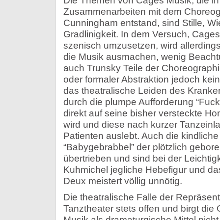
Die Themen von Cages Musik, die in 
Zusammenarbeiten mit dem Choreo
Cunningham entstand, sind Stille, W
Gradlinigkeit. In dem Versuch, Cages
szenisch umzusetzen, wird allerding
die Musik ausmachen, wenig Beachtu
auch Trunsky Teile der Choreographie
oder formaler Abstraktion jedoch kein
das theatralische Leiden des Kranken
durch die plumpe Aufforderung “Fuck
direkt auf seine bisher versteckte H
wird und diese nach kurzer Tanzeinla
Patienten auslebt. Auch die kindlich
“Babygebrabbel” der plötzlich gebor
übertrieben und sind bei der Leichtigk
Kuhmichel jegliche Hebefigur und da
Deux meistert völlig unnötig.
Die theatralische Falle der Repräsent
Tanztheater stets offen und birgt die
Musik als dramaturgische Mittel nic