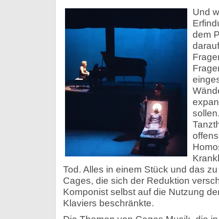
Und w
Erfind
dem P
darauf
Fragen
Fragen
einge
Wände
expans
sollen
Tanzth
offens
Homose
Krankh
Tod. Alles in einem Stück und das z
Cages, die sich der Reduktion verschr
Komponist selbst auf die Nutzung de
Klaviers beschränkte.