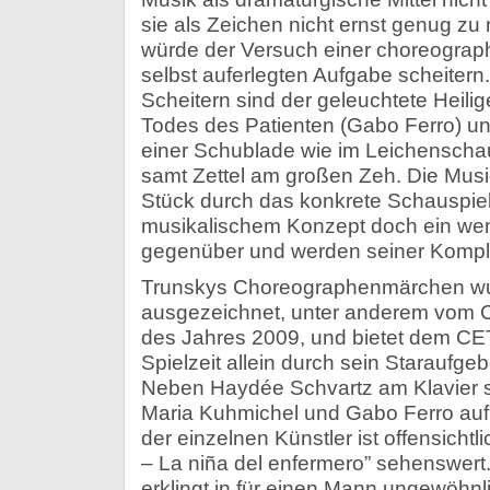
sie als Zeichen nicht ernst genug zu
würde der Versuch einer choreograp
selbst auferlegten Aufgabe scheiter
Scheitern sind der geleuchtete Heil
Todes des Patienten (Gabo Ferro) u
einer Schublade wie im Leichenscha
samt Zettel am großen Zeh. Die Musi
Stück durch das konkrete Schauspie
musikalischem Konzept doch ein wen
gegenüber und werden seiner Komplex
Trunskys Choreographenmärchen w
ausgezeichnet, unter anderem vom Cl
des Jahres 2009, und bietet dem CET
Spielzeit allein durch sein Staraufgeb
Neben Haydée Schvartz am Klavier s
Maria Kuhmichel und Gabo Ferro au
der einzelnen Künstler ist offensicht
– La niña del enfermero” sehenswert
erklingt in für einen Mann ungewöhnl