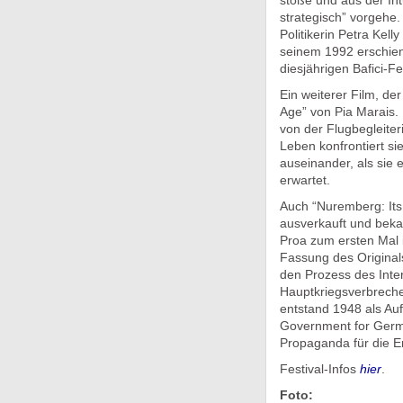
stoße und aus der In
strategisch” vorgehe.
Politikerin Petra Kel
seinem 1992 erschien
diesjährigen Bafici-Fe
Ein weiterer Film, de
Age” von Pia Marais.
von der Flugbegleiteri
Leben konfrontiert sie
auseinander, als sie 
erwartet.
Auch “Nuremberg: Its
ausverkauft und beka
Proa zum ersten Mal i
Fassung des Original
den Prozess des Inter
Hauptkriegsverbreche
entstand 1948 als Aufk
Government for Germ
Propaganda für die E
Festival-Infos
hier
.
Foto: