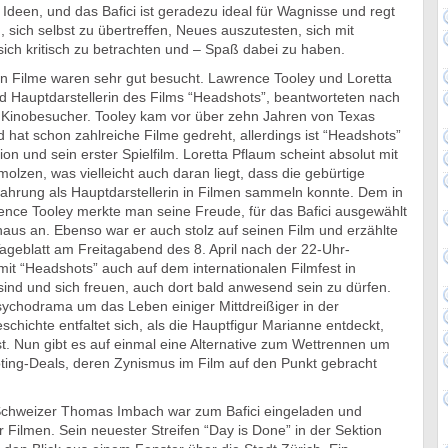
 Ideen, und das Bafici ist geradezu ideal für Wagnisse und regt
sich selbst zu übertreffen, Neues auszutesten, sich mit
ich kritisch zu betrachten und – Spaß dabei zu haben.
n Filme waren sehr gut besucht. Lawrence Tooley und Loretta
d Hauptdarstellerin des Films “Headshots”, beantworteten nach
Kinobesucher. Tooley kam vor über zehn Jahren von Texas
hat schon zahlreiche Filme gedreht, allerdings ist “Headshots”
on und sein erster Spielfilm. Loretta Pflaum scheint absolut mit
molzen, was vielleicht auch daran liegt, dass die gebürtige
rfahrung als Hauptdarstellerin in Filmen sammeln konnte. Dem in
ence Tooley merkte man seine Freude, für das Bafici ausgewählt
aus an. Ebenso war er auch stolz auf seinen Film und erzählte
ageblatt am Freitagabend des 8. April nach der 22-Uhr-
 mit “Headshots” auch auf dem internationalen Filmfest in
ind und sich freuen, auch dort bald anwesend sein zu dürfen.
sychodrama um das Leben einiger Mittdreißiger in der
hichte entfaltet sich, als die Hauptfigur Marianne entdeckt,
t. Nun gibt es auf einmal eine Alternative zum Wettrennen um
ting-Deals, deren Zynismus im Film auf den Punkt gebracht
Schweizer Thomas Imbach war zum Bafici eingeladen und
vier Filmen. Sein neuester Streifen “Day is Done” in der Sektion