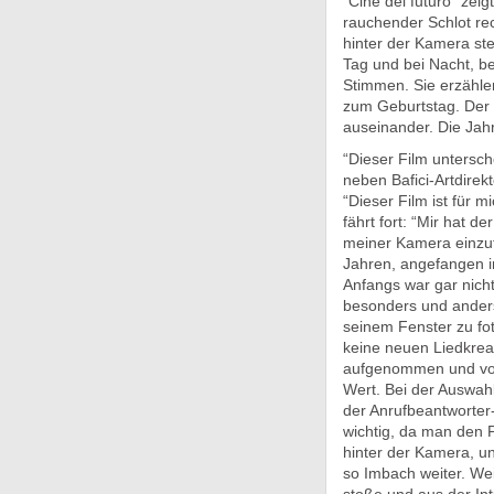
“Cine del futuro” zeig
rauchender Schlot re
hinter der Kamera steh
Tag und bei Nacht, b
Stimmen. Sie erzähle
zum Geburtstag. Der Va
auseinander. Die Jah
“Dieser Film untersc
neben Bafici-Artdirek
“Dieser Film ist für 
fährt fort: “Mir hat d
meiner Kamera einzuf
Jahren, angefangen im
Anfangs war gar nicht
besonders und anders.
seinem Fenster zu fo
keine neuen Liedkrea
aufgenommen und von
Wert. Bei der Auswahl
der Anrufbeantworter
wichtig, da man den P
hinter der Kamera, un
so Imbach weiter. Wei