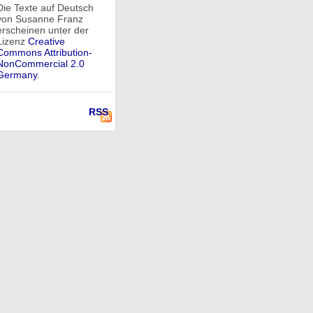
Die Texte auf Deutsch
von Susanne Franz
erscheinen unter der
Lizenz
Creative
Commons Attribution-
NonCommercial 2.0
Germany
.
RSS