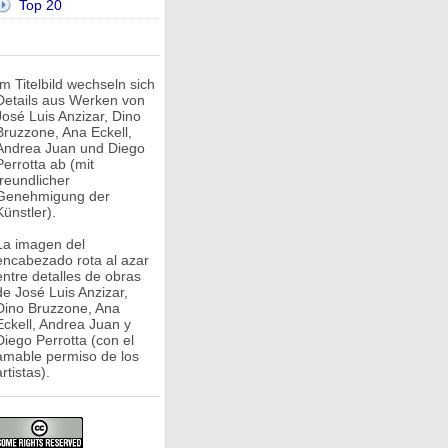
Top 20
Im Titelbild wechseln sich
Details aus Werken von
José Luis Anzizar, Dino
Bruzzone, Ana Eckell,
Andrea Juan und Diego
Perrotta ab (mit
freundlicher
Genehmigung der
Künstler).
La imagen del
encabezado rota al azar
entre detalles de obras
de José Luis Anzizar,
Dino Bruzzone, Ana
Eckell, Andrea Juan y
Diego Perrotta (con el
amable permiso de los
rtistas).