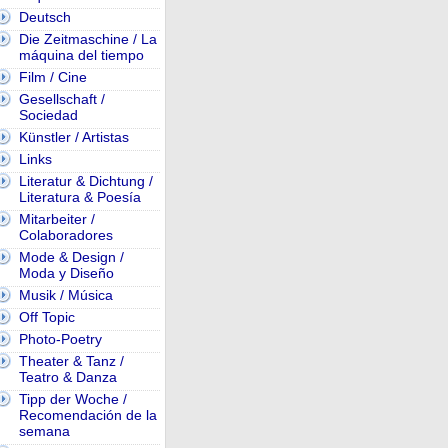
Deutsch
Die Zeitmaschine / La
máquina del tiempo
Film / Cine
Gesellschaft /
Sociedad
Künstler / Artistas
Links
Literatur & Dichtung /
Literatura & Poesía
Mitarbeiter /
Colaboradores
Mode & Design /
Moda y Diseño
Musik / Música
Off Topic
Photo-Poetry
Theater & Tanz /
Teatro & Danza
Tipp der Woche /
Recomendación de la
semana