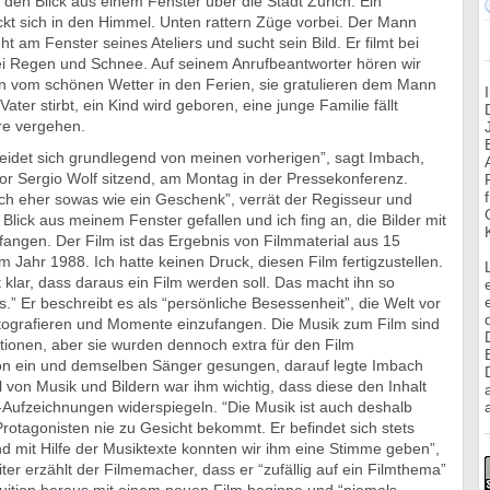
t den Blick aus einem Fenster über die Stadt Zürich. Ein
ckt sich in den Himmel. Unten rattern Züge vorbei. Der Mann
t am Fenster seines Ateliers und sucht sein Bild. Er filmt bei
ei Regen und Schnee. Auf seinem Anrufbeantworter hören wir
n vom schönen Wetter in den Ferien, sie gratulieren dem Mann
ter stirbt, ein Kind wird geboren, eine junge Familie fällt
re vergehen.
heidet sich grundlegend von meinen vorherigen”, sagt Imbach,
tor Sergio Wolf sitzend, am Montag in der Pressekonferenz.
mich eher sowas wie ein Geschenk”, verrät der Regisseur und
er Blick aus meinem Fenster gefallen und ich fing an, die Bilder mit
angen. Der Film ist das Ergebnis von Filmmaterial aus 15
 Jahr 1988. Ich hatte keinen Druck, diesen Film fertigzustellen.
 klar, dass daraus ein Film werden soll. Das macht ihn so
” Er beschreibt es als “persönliche Besessenheit”, die Welt vor
tografieren und Momente einzufangen. Die Musik zum Film sind
tionen, aber sie wurden dennoch extra für den Film
 ein und demselben Sänger gesungen, darauf legte Imbach
 von Musik und Bildern war ihm wichtig, dass diese den Inhalt
-Aufzeichnungen widerspiegeln. “Die Musik ist auch deshalb
a
rotagonisten nie zu Gesicht bekommt. Er befindet sich stets
d mit Hilfe der Musiktexte konnten wir ihm eine Stimme geben”,
ter erzählt der Filmemacher, dass er “zufällig auf ein Filmthema”