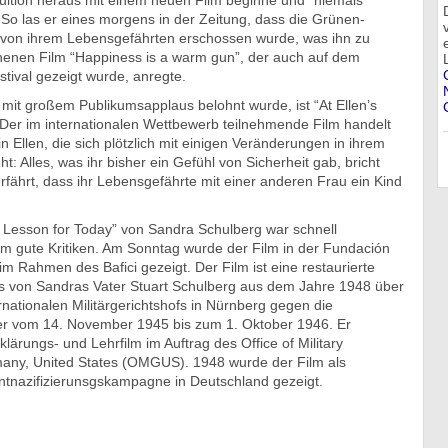
tuition heraus mit einem neuen Film beginne und “niemals
 So las er eines morgens in der Zeitung, dass die Grünen-
ly von ihrem Lebensgefährten erschossen wurde, was ihn zu
enen Film “Happiness is a warm gun”, der auch auf dem
stival gezeigt wurde, anregte.
r mit großem Publikumsapplaus belohnt wurde, ist “At Ellen’s
 Der im internationalen Wettbewerb teilnehmende Film handelt
n Ellen, die sich plötzlich mit einigen Veränderungen in ihrem
ht: Alles, was ihr bisher ein Gefühl von Sicherheit gab, bricht
erfährt, dass ihr Lebensgefährte mit einer anderen Frau ein Kind
 Lesson for Today” von Sandra Schulberg war schnell
m gute Kritiken. Am Sonntag wurde der Film in der Fundación
m Rahmen des Bafici gezeigt. Der Film ist eine restaurierte
s von Sandras Vater Stuart Schulberg aus dem Jahre 1948 über
nationalen Militärgerichtshofs in Nürnberg gegen die
r vom 14. November 1945 bis zum 1. Oktober 1946. Er
lärungs- und Lehrfilm im Auftrag des Office of Military
any, United States (OMGUS). 1948 wurde der Film als
ntnazifizierunsgskampagne in Deutschland gezeigt.