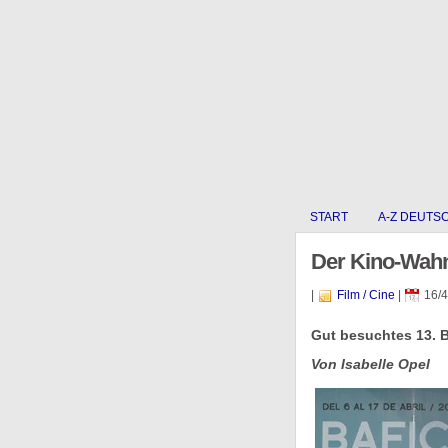
START
A-Z DEUTS
Der Kino-Wahn
|
Film / Cine
|
16/4
Gut besuchtes 13. B
Von Isabelle Opel