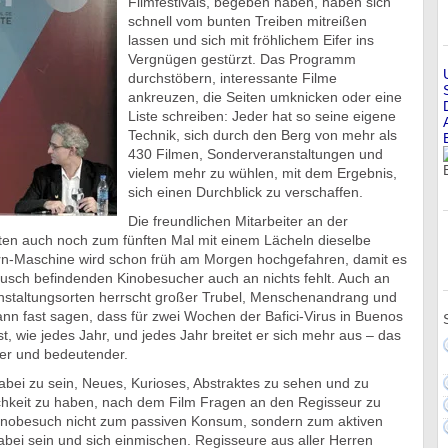
Filmfestivals, begeben haben, haben sich
schnell vom bunten Treiben mitreißen
lassen und sich mit fröhlichem Eifer ins
Vergnügen gestürzt. Das Programm
durchstöbern, interessante Filme
ankreuzen, die Seiten umknicken oder eine
Liste schreiben: Jeder hat so seine eigene
Technik, sich durch den Berg von mehr als
430 Filmen, Sonderveranstaltungen und
vielem mehr zu wühlen, mit dem Ergebnis,
sich einen Durchblick zu verschaffen.
Die freundlichen Mitarbeiter an der
ten auch noch zum fünften Mal mit einem Lächeln dieselbe
rn-Maschine wird schon früh am Morgen hochgefahren, damit es
ausch befindenden Kinobesucher auch an nichts fehlt. Auch an
staltungsorten herrscht großer Trubel, Menschenandrang und
nn fast sagen, dass für zwei Wochen der Bafici-Virus in Buenos
t, wie jedes Jahr, und jedes Jahr breitet er sich mehr aus – das
er und bedeutender.
 dabei zu sein, Neues, Kurioses, Abstraktes zu sehen und zu
chkeit zu haben, nach dem Film Fragen an den Regisseur zu
 Kinobesuch nicht zum passiven Konsum, sondern zum aktiven
bei sein und sich einmischen. Regisseure aus aller Herren