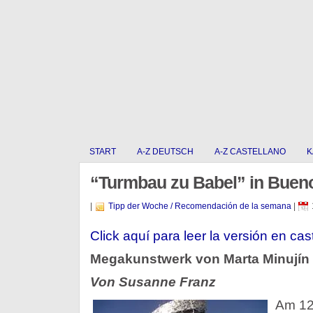
START
A-Z DEUTSCH
A-Z CASTELLANO
K
“Turmbau zu Babel” in Bueno
|
Tipp der Woche / Recomendación de la semana
|
Click aquí para leer la versión en cas
Megakunstwerk von Marta Minujín a
Von Susanne Franz
Am 12.