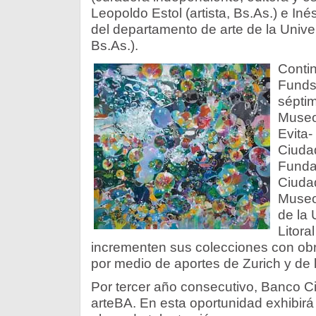
Leopoldo Estol (artista, Bs.As.) e Iné
del departamento de arte de la Univer
Bs.As.).
Conti
Funds
séptim
Museo 
Evita-
Ciuda
Fundac
Ciudad
Museo
de la 
Litora
incrementen sus colecciones con obr
por medio de aportes de Zurich y de
Por tercer año consecutivo, Banco C
arteBA. En esta oportunidad exhibirá