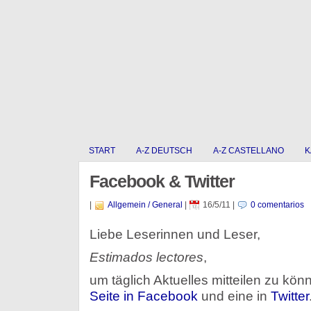
START
A-Z DEUTSCH
A-Z CASTELLANO
K
Facebook & Twitter
|
Allgemein / General
|
16/5/11
|
0 comentarios
Liebe Leserinnen und Leser,
Estimados lectores
,
um täglich Aktuelles mitteilen zu könn
Seite in Facebook
und eine in
Twitter