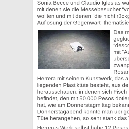
Sonia Becce und Claudio Iglesias wä
mit denen sie die Messebesucher “vo
wollten und mit denen “die nicht rü
Auflösung der Gegenwart” thematisier
Das m
geglü
“desco
mit “A
überse
zwangs
Rosari
Herrera mit seinem Kunstwerk, das 
liegenden Plastiktüte besteht, aus d
herausschauen, in denen sich Fisch 
befindet, den mit 50.000 Pesos doti
hat, wie am Donnerstagmittag bekan
Donnerstagabend konnte man übrige
Tüte herangehen, so sehr stank das 
Herreras Werk selbst habe 12 Pesos g