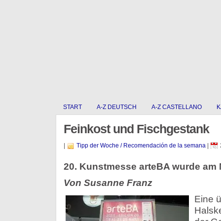
START
A-Z DEUTSCH
A-Z CASTELLANO
K
Feinkost und Fischgestank
|
Tipp der Woche / Recomendación de la semana
|
20. Kunstmesse arteBA wurde am 
Von Susanne Franz
Eine ü
Halsk