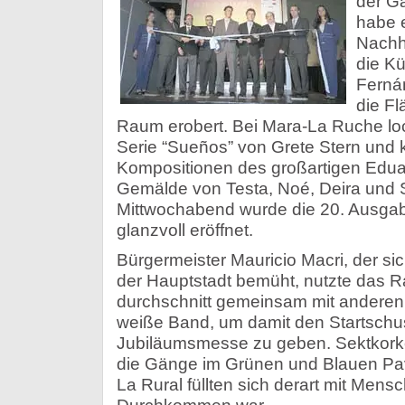
der Ga
habe e
Nachh
die K
Ferná
die F
Raum erobert. Bei Mara-La Ruche lo
Serie “Sueños” von Grete Stern und
Kompositionen des großartigen Eduar
Gemälde von Testa, Noé, Deira und 
Mittwochabend wurde die 20. Ausga
glanzvoll eröffnet.
Bürgermeister Mauricio Macri, der si
der Hauptstadt bemüht, nutzte das 
durchschnitt gemeinsam mit anderen
weiße Band, um damit den Startschus
Jubiläumsmesse zu geben. Sektkorken
die Gänge im Grünen und Blauen Pa
La Rural füllten sich derart mit Men