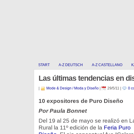
START
A-Z DEUTSCH
A-Z CASTELLANO
K
Las últimas tendencias en di
|
Mode & Design / Moda y Diseño
|
29/5/11
|
0 c
10 expositores de Puro Diseño
Por Paula Bonnet
Del 19 al 25 de mayo se realizó en L
Rural la 11º edición de la
Feria Puro