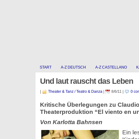
START
A-Z DEUTSCH
A-Z CASTELLANO
K
Und laut rauscht das Leben
|
Theater & Tanz / Teatro & Danza
|
8/6/11
|
0 co
Kritische Überlegungen zu Claudio
Theaterproduktion “El viento en un
Von Karlotta Bahnsen
Ein le