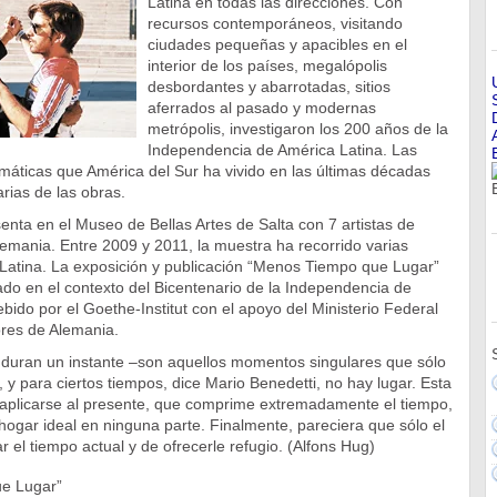
Latina en todas las direcciones. Con
recursos contemporáneos, visitando
ciudades pequeñas y apacibles en el
interior de los países, megalópolis
desbordantes y abarrotadas, sitios
aferrados al pasado y modernas
metrópolis, investigaron los 200 años de la
Independencia de América Latina. Las
máticas que América del Sur ha vivido en las últimas décadas
rias de las obras.
enta en el Museo de Bellas Artes de Salta con 7 artistas de
emania. Entre 2009 y 2011, la muestra ha recorrido varias
Latina. La exposición y publicación “Menos Tiempo que Lugar”
ado en el contexto del Bicentenario de la Independencia de
bido por el Goethe-Institut con el apoyo del Ministerio Federal
ores de Alemania.
 duran un instante –son aquellos momentos singulares que sólo
, y para ciertos tiempos, dice Mario Benedetti, no hay lugar. Esta
 aplicarse al presente, que comprime extremadamente el tiempo,
 hogar ideal en ninguna parte. Finalmente, pareciera que sólo el
r el tiempo actual y de ofrecerle refugio. (Alfons Hug)
e Lugar”