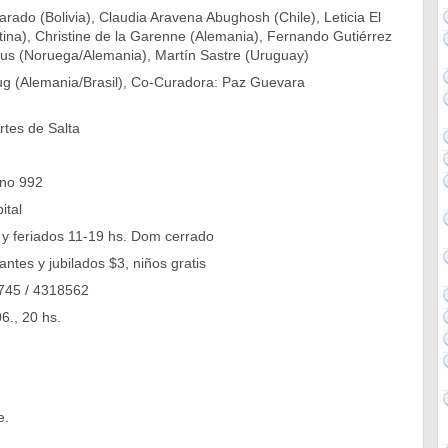
varado (Bolivia), Claudia Aravena Abughosh (Chile), Leticia El
tina), Christine de la Garenne (Alemania), Fernando Gutiérrez
hus (Noruega/Alemania), Martín Sastre (Uruguay)
ug (Alemania/Brasil), Co-Curadora: Paz Guevara
rtes de Salta
ano 992
ital
 y feriados 11-19 hs. Dom cerrado
antes y jubilados $3, niños gratis
745 / 4318562
6., 20 hs.
e.