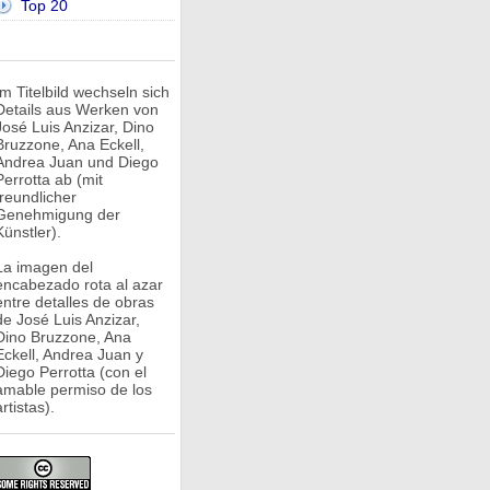
Top 20
Im Titelbild wechseln sich
Details aus Werken von
José Luis Anzizar, Dino
Bruzzone, Ana Eckell,
Andrea Juan und Diego
Perrotta ab (mit
freundlicher
Genehmigung der
Künstler).
La imagen del
encabezado rota al azar
entre detalles de obras
de José Luis Anzizar,
Dino Bruzzone, Ana
Eckell, Andrea Juan y
Diego Perrotta (con el
amable permiso de los
rtistas).