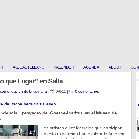
CH
A-Z CASTELLANO
KALENDER
AGENDA
ABOUT
CON
 que Lugar” en Salta
ecomendación de la semana
|
9/6/11
|
0 comentarios
die deutsche Version zu lesen.
endencia”, proyecto del Goethe-Institut, en el Museo de
a
Los artistas e intelectuales que participan
en esta exposición han explorado América