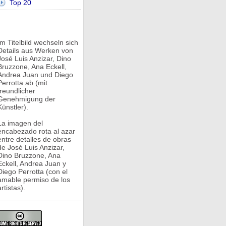
Top 20
Im Titelbild wechseln sich
Details aus Werken von
José Luis Anzizar, Dino
Bruzzone, Ana Eckell,
Andrea Juan und Diego
Perrotta ab (mit
freundlicher
Genehmigung der
Künstler).
La imagen del
encabezado rota al azar
entre detalles de obras
de José Luis Anzizar,
Dino Bruzzone, Ana
Eckell, Andrea Juan y
Diego Perrotta (con el
amable permiso de los
rtistas).