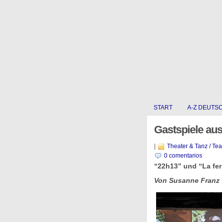
START
A-Z DEUTS
Gastspiele aus
|
Theater & Tanz / Te
0 comentarios
“22h13” und “La fe
Von Susanne Franz