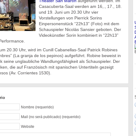
Theater San Martín
aufgeführt werden. Im
Casacuberta-Saal werden am 16,., 17., 18.
und 19. Juni um 20.30 Uhr vier
Vorstellungen von Pierrick Sorins
Einpersonenstück “22h13” (Foto) mit dem
Schauspieler Nicolás Sansier geboten. Der
Videokünstler Sorin kombiniert in “22h13”
 Performance.
um 20.30 Uhr, wird im Cunill Cabanellas-Saal Patrick Robines
res” (La granja de los pepinos) aufgeführt. Robine beweist in
 seine unglaubliche Wandlungsfähigkeit als Schauspieler. Der
cken, die auf Französisch mit spanischen Untertiteln gezeigt
sos (Av. Corrientes 1530).
rio
Nombre (requerido)
Mail (no será publicado) (requerido)
Website