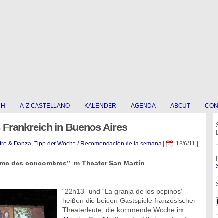
CH
A-Z CASTELLANO
KALENDER
AGENDA
ABOUT
CON
 Frankreich in Buenos Aires
atro & Danza
,
Tipp der Woche / Recomendación de la semana
|
13/6/11
|
rme des concombres” im Theater San Martín
“22h13” und “La granja de los pepinos”
heißen die beiden Gastspiele französischer
Theaterleute, die kommende Woche im