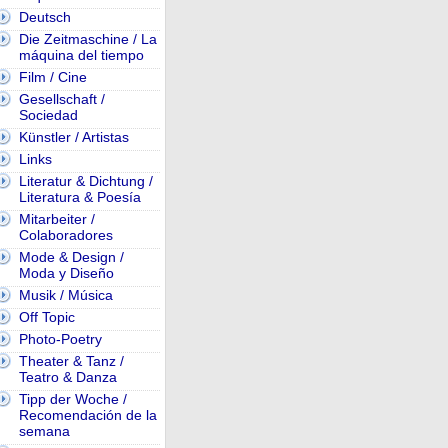
Deutsch
Die Zeitmaschine / La
máquina del tiempo
Film / Cine
Gesellschaft /
Sociedad
Künstler / Artistas
Links
Literatur & Dichtung /
Literatura & Poesía
Mitarbeiter /
Colaboradores
Mode & Design /
Moda y Diseño
Musik / Música
Off Topic
Photo-Poetry
Theater & Tanz /
Teatro & Danza
Tipp der Woche /
Recomendación de la
semana