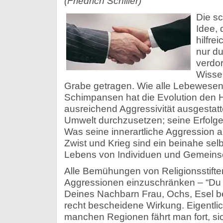
(Friedrich Schiller)
Die s
Idee, 
hilfre
nur du
verdor
Wisse
Grabe getragen. Wie alle Lebewese
Schimpansen hat die Evolution den 
ausreichend Aggressivität ausgestatte
Umwelt durchzusetzen; seine Erfolge d
Was seine innerartliche Aggression an
Zwist und Krieg sind ein beinahe selb
Lebens von Individuen und Gemeins
Alle Bemühungen von Religionsstift
Aggressionen einzuschränken – “Du sol
Deines Nachbarn Frau, Ochs, Esel be
recht bescheidene Wirkung. Eigentlich
manchen Regionen fährt man fort, sic