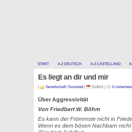
START
A-Z DEUTSCH
A-Z CASTELLANO
K
Es liegt an dir und mir
|
Gesellschaft / Sociedad
|
21/6/11
|
0 comentari
Über Aggressivität
Von Friedbert W. Böhm
Es kann der Frömmste nicht in Fried
Wenn es dem bösen Nachbarn nicht g