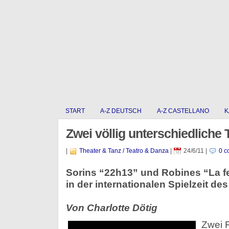
START
A-Z DEUTSCH
A-Z CASTELLANO
K
Zwei völlig unterschiedliche
|
Theater & Tanz / Teatro & Danza
|
24/6/11
|
0 c
Sorins “22h13” und Robines “La 
in der internationalen Spielzeit de
Von Charlotte Dötig
Zwei F