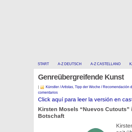
START
A-Z DEUTSCH
A-Z CASTELLANO
K
Genreübergreifende Kunst
|
Künstler / Artistas
,
Tipp der Woche / Recomendación 
comentarios
Click aquí para leer la versión en cas
Kirsten Mosels “Nuevos Cutouts” 
Botschaft
Kirste