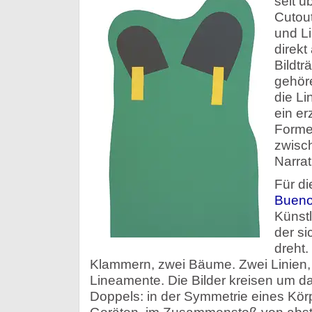
seit ü
Cutou
und Li
direkt
Bildtr
gehör
die L
ein er
Forme
zwisc
Narrat
Für d
Bueno
Künstl
der s
dreht.
Klammern, zwei Bäume. Zwei Linien, 
Lineamente. Die Bilder kreisen um 
Doppels: in der Symmetrie eines Körp