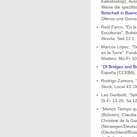
Kaleidoskop), Auss
Weise die spezifi
Botschaft in Bueno
Olleros und Gorost
Raúl Farco, “En la 
Esculturas”, Rubén
Alcorta. Seit 12.1.
Marcos López, “Ti
en la Torre”. Fun
Madero. Mo-Fr 10-19
“
Of Bridges and B
España (CCEBA), B
Rodrigo Zamora, “
Stock, Local 43. D
Leo Garibotti, “Sp
Di-Fr 13-20, Sa 12
“Menos Tiempo qu
(Bolivien), Claudia
Christine de la G
(Norwegen/Deutsch
(Deutschland/Bras