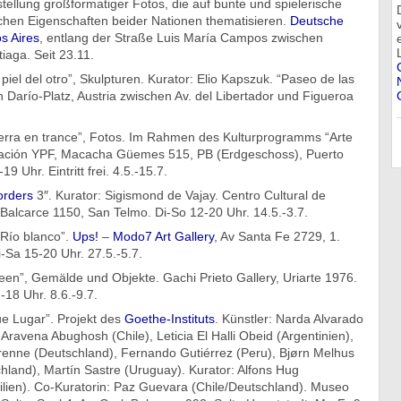
tellung großformatiger Fotos, die auf bunte und spielerische
schen Eigenschaften beider Nationen thematisieren.
Deutsche
s Aires
, entlang der Straße Luis Marí­a Campos zwischen
iaga. Seit 23.11.
piel del otro”, Skulpturen. Kurator: Elio Kapszuk. “Paseo de las
 Darío-Platz, Austria zwischen Av. del Libertador und Figueroa
erra en trance”, Fotos. Im Rahmen des Kulturprogramms “Arte
dación YPF, Macacha Güemes 515, PB (Erdgeschoss), Puerto
 Uhr. Eintritt frei. 4.5.-15.7.
orders
3″. Kurator: Sigismond de Vajay. Centro Cultural de
alcarce 1150, San Telmo. Di-So 12-20 Uhr. 14.5.-3.7.
Río blanco”.
Ups!
–
Modo7 Art Gallery
, Av Santa Fe 2729, 1.
i-Sa 15-20 Uhr. 27.5.-5.7.
leen”, Gemälde und Objekte. Gachi Prieto Gallery, Uriarte 1976.
-18 Uhr. 8.6.-9.7.
e Lugar”. Projekt des
Goethe-Instituts
. Künstler: Narda Alvarado
 Aravena Abughosh (Chile), Leticia El Halli Obeid (Argentinien),
arenne (Deutschland), Fernando Gutiérrez (Peru), Bjørn Melhus
land), Martín Sastre (Uruguay). Kurator: Alfons Hug
ilien). Co-Kuratorin: Paz Guevara (Chile/Deutschland). Museo