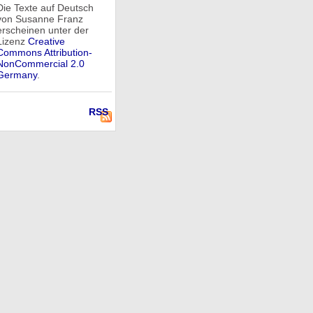
Die Texte auf Deutsch
von Susanne Franz
erscheinen unter der
Lizenz
Creative
Commons Attribution-
NonCommercial 2.0
Germany
.
RSS