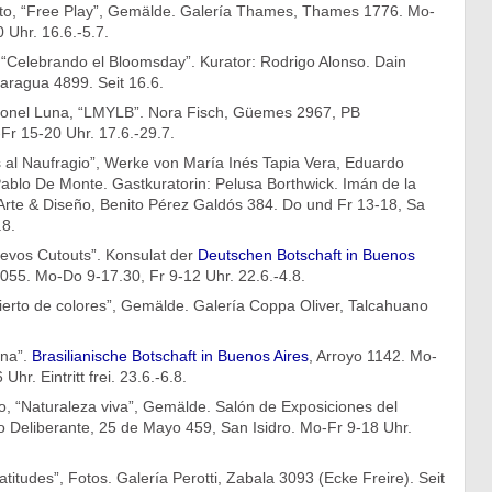
to, “Free Play”, Gemälde. Galería Thames, Thames 1776. Mo-
 Uhr. 16.6.-5.7.
 “Celebrando el Bloomsday”. Kurator: Rodrigo Alonso. Dain
caragua 4899. Seit 16.6.
eonel Luna, “LMYLB”. Nora Fisch, Güemes 2967, PB
Fr 15-20 Uhr. 17.6.-29.7.
 al Naufragio”, Werke von María Inés Tapia Vera, Eduardo
 Pablo De Monte. Gastkuratorin: Pelusa Borthwick. Imán de la
Arte & Diseño, Benito Pérez Galdós 384. Do und Fr 13-18, Sa
.8.
uevos Cutouts”. Konsulat der
Deutschen Botschaft in Buenos
1055. Mo-Do 9-17.30, Fr 9-12 Uhr. 22.6.-4.8.
ierto de colores”, Gemälde. Galería Coppa Oliver, Talcahuano
ana”.
Brasilianische Botschaft in Buenos Aires
, Arroyo 1142. Mo-
hr. Eintritt frei. 23.6.-6.8.
 “Naturaleza viva”, Gemälde. Salón de Exposiciones del
 Deliberante, 25 de Mayo 459, San Isidro. Mo-Fr 9-18 Uhr.
itudes”, Fotos. Galería Perotti, Zabala 3093 (Ecke Freire). Seit