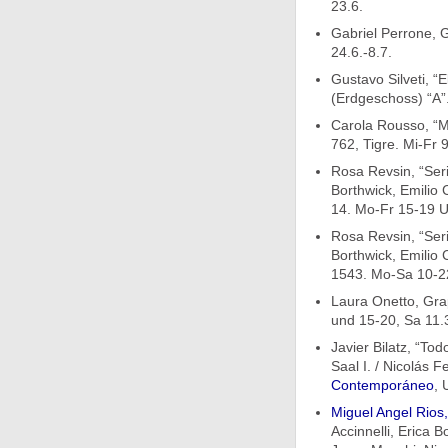
23.6.
Gabriel Perrone,
24.6.-8.7.
Gustavo Silveti, “
(Erdgeschoss) “A”.
Carola Rousso, “M
762, Tigre. Mi-Fr 
Rosa Revsin, “Seri
Borthwick, Emilio 
14. Mo-Fr 15-19 Uh
Rosa Revsin, “Seri
Borthwick, Emilio 
1543. Mo-Sa 10-22
Laura Onetto, Gra
und 15-20, Sa 11.3
Javier Bilatz, “Tod
Saal I. / Nicolás 
Contemporáneo
, 
Miguel Angel Rios
Accinnelli, Erica 