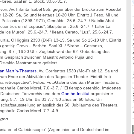
lores. Saal im 1. Stock. 30.6.-31.7.
ori, Av. Infanta Isabel 555, gegenüber der Brücke zum Rosedal
 12-20, Sa, So und feiertags 10-20 Uhr. Eintritt 1 Peso, Mi und
e Policastro (1898-1971), Gemälde. 25.6.-24.7. / Natalia Abot
cuentros en el Espacio”, Skulpturen. 25.6.-24.7. / Taller La
e los Muros”. 25.6.-24.7. / Ileana Cerato, “Luz”. 25.6.-24.7.
tia, O’Higgins 2390 (Di-Fr 13-19, Sa und So 15-19 Uhr. Eintritt
 gratis): Crovo – Berbén. Saal XI. / Sirabo – Costanzo,
ung: 8.7., 16.30 Uhr. Zugleich wird der 62. Geburtstag des
m Gespräch zwischen Maestro Antonio Pujía und
svaldo Mastromauro gefeiert.
an Martín-Theaters
, Av. Corrientes 1530 (Mo-Fr ab 12, Sa und
um Ende der Aktivitäten des Tages im Theater. Eintritt frei):
Una retrospectiva”, Fotos. FotoGalería des San Martín-Theaters,
ngshalle Carlos Morel. 7.6.-3.7. / “El tiempo detenido. Imágenes
m Deutschen Tanzarchiv und dem
Goethe-Institut
organisierte
ung: 5.7., 19 Uhr. Bis 31.7. / “50 años en 60 fotos. Un
chaftsausstellung anlässlich des 50. Jubiläums des Theaters.
ngshalle Carlos Morel. 7.7.-4.9.
a
ngen
nia en el Caleidoscopio” (Argentinien und Deutschland im