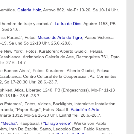
 Gemälde.
Galería Holz
, Arroyo 862. Mo-Fr 10-20, Sa 10-14 Uhr.
El hombre de traje y corbata”.
La Ira de Dios
, Aguirre 1153, PB
 Seit 24.6.
iss Paraná”, Fotos.
Museo de Arte de Tigre
, Paseo Victorica
9-19, Sa und So 12-19 Uhr. 25.6.-28.8.
e New York”, Fotos. Kuratoren: Alberto Giudici, Pelusa
Casabianca. Arcimboldo Galería de Arte, Reconquista 761, Dpto.
r. 27.6.-14.7.
e Buenos Aires”, Fotos. Kuratoren: Alberto Giudici, Pelusa
Casabianca. Centro Cultural de la Cooperación, Av. Corrientes
, So 17-20.30 Uhr. 28.6.-23.7.
phiken. Atica, Libertad 1240, PB (Erdgeschoss). Mo-Fr 11-13
0-13 Uhr. 28.6.-23.7.
os Estamos”, Fotos, Videos, Backlights, interaktive Installation.
Ferrando, “Paper Bags”, Fotos. Saal II.
Pabellón 4 Arte
Uriarte 1332. Mo-Sa 16-20 Uhr. Eintritt frei. 28.6.-28.7.
, “Mecha”
. Hauptsaal. /
“El rayo verde”
, Werke von Pablo
Bohm, Iran Do Espiritu Santo, Leopoldo Estol, Fabio Kacero,