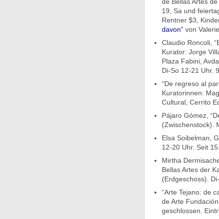
de Bellas Artes de
19, Sa und feierta
Rentner $3, Kinder
davon”
von Valerie
Claudio Roncoli, “
Kurator: Jorge Vi
Plaza Fabini, Avda
Di-So 12-21 Uhr. 9
“De regreso al par
Kuratorinnen: Ma
Cultural, Cerrito E
Pájaro Gómez, “De 
(Zwischenstock). M
Elsa Soibelman, G
12-20 Uhr. Seit 15
Mirtha Dermisache,
Bellas Artes der K
(Erdgeschoss). Di-S
“Arte Tejano: de c
de Arte Fundación
geschlossen. Eintrit