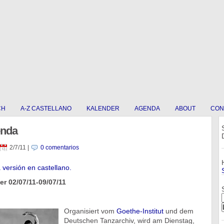
CH
A-Z CASTELLANO
KALENDER
AGENDA
ABOUT
CON
enda
2/7/11
|
0 comentarios
a versión en castellano.
r 02/07/11-09/07/11
Organisiert vom
Goethe-Institut
und dem
Deutschen Tanzarchiv, wird am Dienstag,