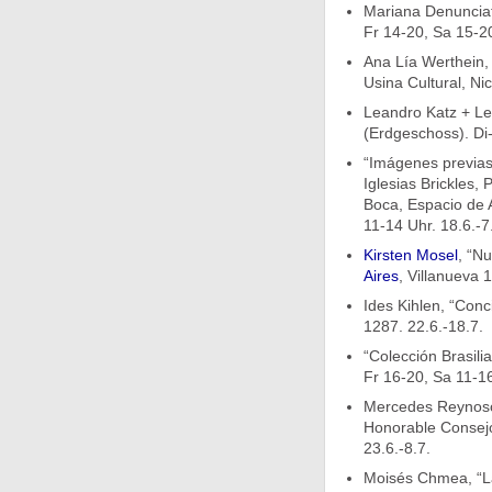
Mariana Denuncia
Fr 14-20, Sa 15-20
Ana Lía Werthein,
Usina Cultural, Ni
Leandro Katz + L
(Erdgeschoss). Di-
“Imágenes previas
Iglesias Brickles,
Boca, Espacio de 
11-14 Uhr. 18.6.-7
Kirsten Mosel
, “N
Aires
, Villanueva 
Ides Kihlen, “Conc
1287. 22.6.-18.7.
“Colección Brasili
Fr 16-20, Sa 11-16 U
Mercedes Reynoso,
Honorable Consejo
23.6.-8.7.
Moisés Chmea, “Lat