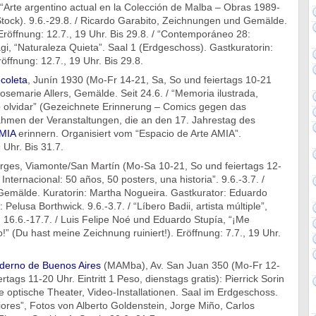
 “Arte argentino actual en la Colección de Malba – Obras 1989-
Stock). 9.6.-29.8. / Ricardo Garabito, Zeichnungen und Gemälde.
 Eröffnung: 12.7., 19 Uhr. Bis 29.8. / “Contemporáneo 28:
i, “Naturaleza Quieta”. Saal 1 (Erdgeschoss). Gastkuratorin:
röffnung: 12.7., 19 Uhr. Bis 29.8.
coleta
, Junín 1930 (Mo-Fr 14-21, Sa, So und feiertags 10-21
: Rosemarie Allers, Gemälde. Seit 24.6. / “Memoria ilustrada,
no olvidar” (Gezeichnete Erinnerung – Comics gegen das
hmen der Veranstaltungen, die an den 17. Jahrestag des
AMIA
erinnern. Organisiert vom “Espacio de Arte AMIA”.
 Uhr. Bis 31.7.
orges, Viamonte/San Martín (Mo-Sa 10-21, So und feiertags 12-
Internacional: 50 años, 50 posters, una historia”. 9.6.-3.7. /
Gemälde. Kuratorin: Martha Nogueira. Gastkurator: Eduardo
 Pelusa Borthwick. 9.6.-3.7. / “Líbero Badii, artista múltiple”,
 16.6.-17.7. / Luis Felipe Noé und Eduardo Stupía, “¡Me
o!” (Du hast meine Zeichnung ruiniert!). Eröffnung: 7.7., 19 Uhr.
derno de Buenos Aires
(MAMba), Av. San Juan 350 (Mo-Fr 12-
rtags 11-20 Uhr. Eintritt 1 Peso, dienstags gratis): Pierrick Sorin
ne optische Theater, Video-Installationen. Saal im Erdgeschoss.
eriores”, Fotos von Alberto Goldenstein, Jorge Miño, Carlos