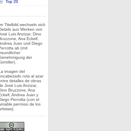
Top 20
Im Titelbild wechseln sich
Details aus Werken von
José Luis Anzizar, Dino
Bruzzone, Ana Eckell,
Andrea Juan und Diego
Perrotta ab (mit
freundlicher
Genehmigung der
Künstler).
La imagen del
encabezado rota al azar
entre detalles de obras
de José Luis Anzizar,
Dino Bruzzone, Ana
Eckell, Andrea Juan y
Diego Perrotta (con el
amable permiso de los
rtistas).