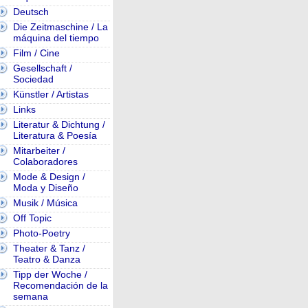
Deutsch
Die Zeitmaschine / La
máquina del tiempo
Film / Cine
Gesellschaft /
Sociedad
Künstler / Artistas
Links
Literatur & Dichtung /
Literatura & Poesía
Mitarbeiter /
Colaboradores
Mode & Design /
Moda y Diseño
Musik / Música
Off Topic
Photo-Poetry
Theater & Tanz /
Teatro & Danza
Tipp der Woche /
Recomendación de la
semana