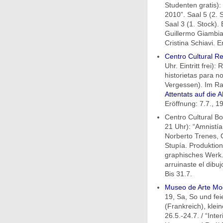
Studenten gratis):
2010”. Saal 5 (2. 
Saal 3 (1. Stock).
Guillermo Giambiag
Cristina Schiavi. E
Centro Cultural Re
Uhr. Eintritt frei)
historietas para 
Vergessen). Im Ra
Attentats auf die 
Eröffnung: 7.7., 19
Centro Cultural B
21 Uhr): “Amnistía 
Norberto Trenes, 
Stupía. Produktion:
graphisches Werk.
arruinaste el dibuj
Bis 31.7.
Museo de Arte Mo
19, Sa, So und feie
(Frankreich), klei
26.5.-24.7. / “Int