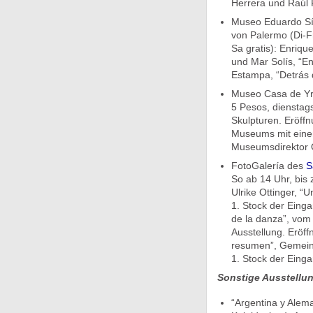
Herrera und Raúl F
Museo Eduardo Sív
von Palermo (Di-Fr
Sa gratis): Enriqu
und Mar Solís, “En
Estampa, “Detrás d
Museo Casa de Yrur
5 Pesos, dienstags
Skulpturen. Eröffn
Museums mit eine
Museumsdirektor O
FotoGalería des
S
So ab 14 Uhr, bis z
Ulrike Ottinger, “
1. Stock der Einga
de la danza”, vo
Ausstellung. Eröffn
resumen”, Gemeins
1. Stock der Einga
Sonstige Ausstellu
“Argentina y Alema