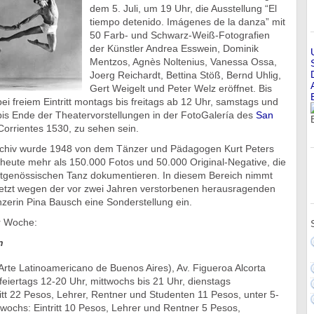
dem 5. Juli, um 19 Uhr, die Ausstellung “El
tiempo detenido. Imágenes de la danza” mit
50 Farb- und Schwarz-Weiß-Fotografien
der Künstler Andrea Esswein, Dominik
Mentzos, Agnès Noltenius, Vanessa Ossa,
Joerg Reichardt, Bettina Stöß, Bernd Uhlig,
Gert Weigelt und Peter Welz eröffnet. Bis
bei freiem Eintritt montags bis freitags ab 12 Uhr, samstags und
bis Ende der Theatervorstellungen in der FotoGalería des
San
 Corrientes 1530, zu sehen sein.
chiv wurde 1948 von dem Tänzer und Pädagogen Kurt Peters
 heute mehr als 150.000 Fotos und 50.000 Original-Negative, die
itgenössischen Tanz dokumentieren. In diesem Bereich nimmt
letzt wegen der vor zwei Jahren verstorbenen herausragenden
zerin Pina Bausch eine Sonderstellung ein.
r Woche:
n
rte Latinoamericano de Buenos Aires), Av. Figueroa Alcorta
eiertags 12-20 Uhr, mittwochs bis 21 Uhr, dienstags
itt 22 Pesos, Lehrer, Rentner und Studenten 11 Pesos, unter 5-
ttwochs: Eintritt 10 Pesos, Lehrer und Rentner 5 Pesos,