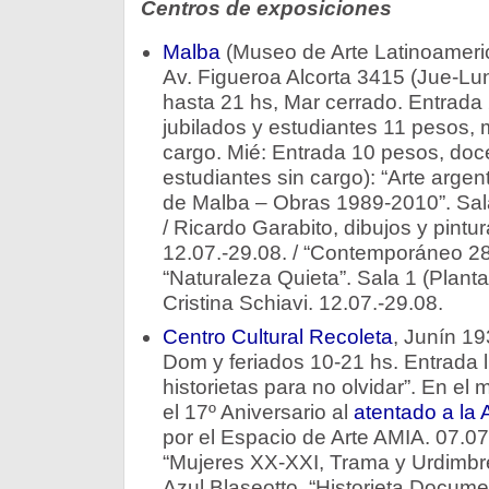
Centros de exposiciones
Malba
(Museo de Arte Latinoameri
Av. Figueroa Alcorta 3415 (Jue-Lun
hasta 21 hs, Mar cerrado. Entrada
jubilados y estudiantes 11 pesos,
cargo. Mié: Entrada 10 pesos, doce
estudiantes sin cargo): “Arte argen
de Malba – Obras 1989-2010”. Sala 
/ Ricardo Garabito, dibujos y pintur
12.07.-29.08. / “Contemporáneo 28
“Naturaleza Quieta”. Sala 1 (Planta
Cristina Schiavi. 12.07.-29.08.
Centro Cultural Recoleta
, Junín 19
Dom y feriados 10-21 hs. Entrada li
historietas para no olvidar”. En el
el 17º Aniversario al
atentado a la
por el Espacio de Arte AMIA. 07.07.-
“Mujeres XX-XXI, Trama y Urdimbre”
Azul Blaseotto, “Historieta Documen