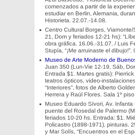
comenzados a partir de la experienc
estudiar en Berlin, Alemania, dura
Historieta. 22.07.-14.08.
Centro Cultural Borges, Viamonte/
21, Dom y feriados 12-21 hs): “Líber
obra gráfica. 16.06.-31.07. / Luis 
Stupía, “¡Me arruinaste el dibujo!”.
Museo de Arte Moderno de Buenos
Juan 350 (Lun-Vie 12-19, Sáb, Dom
Entrada $1. Martes gratis): Pierric
teatros ópticos, video-instalacione
“Interiores”, fotos de Alberto Gold
Herrera y Raúl Flores. Sala 1º piso
Museo Eduardo Sívori, Av. Infanta I
puente del Rosedal de Palermo (M
feriados 10-20 hs. Entrada: $1. Mié
Policastro (1898-1971), pinturas. 2
y Mar Solís, “Encuentros en el Espa