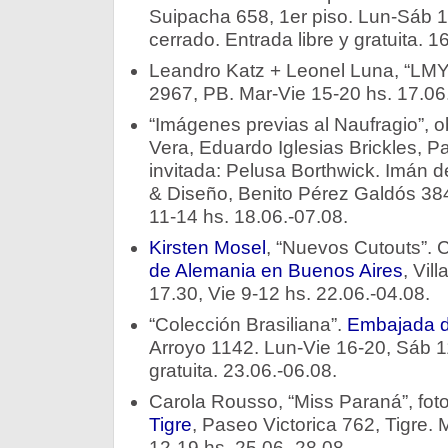
Suipacha 658, 1er piso. Lun-Sáb 1
cerrado. Entrada libre y gratuita. 1
Leandro Katz + Leonel Luna, “LM
2967, PB. Mar-Vie 15-20 hs. 17.06
“Imágenes previas al Naufragio”, o
Vera, Eduardo Iglesias Brickles, 
invitada: Pelusa Borthwick. Imán d
& Diseño, Benito Pérez Galdós 384
11-14 hs. 18.06.-07.08.
Kirsten Mosel
, “Nuevos Cutouts”. 
de Alemania en Buenos Aires
, Vil
17.30, Vie 9-12 hs. 22.06.-04.08.
“Colección Brasiliana”.
Embajada d
Arroyo 1142. Lun-Vie 16-20, Sáb 11
gratuita. 23.06.-06.08.
Carola Rousso, “Miss Paraná”, fot
Tigre
, Paseo Victorica 762, Tigre.
12-19 hs. 25.06.-28.08.