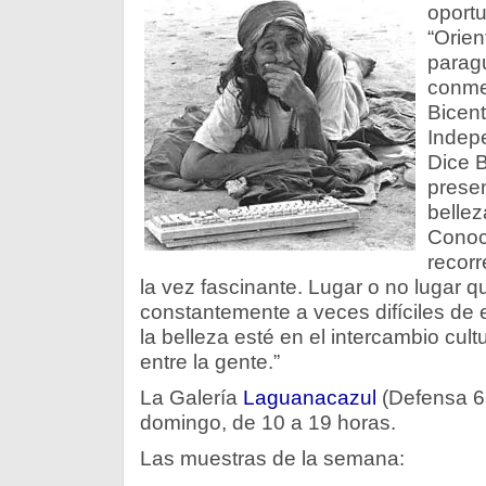
oportu
“Orien
paragu
conme
Bicent
Indep
Dice B
presen
bellez
Conoce
recorr
la vez fascinante. Lugar o no lugar q
constantemente a veces difíciles de 
la belleza esté en el intercambio cult
entre la gente.”
La Galería
Laguanacazul
(Defensa 67
domingo, de 10 a 19 horas.
Las muestras de la semana: