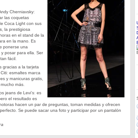
 Andy Cherniavsky:
r las coquetas
 de Coca Light con sus
, la prestigiosa
horas en el stand de la
ra en la mano. Es
de ponerse una
 y posar para ella. Ser
an fácil.
gracias a la tarjeta
iti: esmaltes marca
es y manicuras gratis,
r mucho más.
s jeans de Levi’s: es
pero el resultado es
omotoras hacen un par de preguntas, toman medidas y ofrecen
perfecto. Se puede sacar una foto y participar por un pantalón
ra