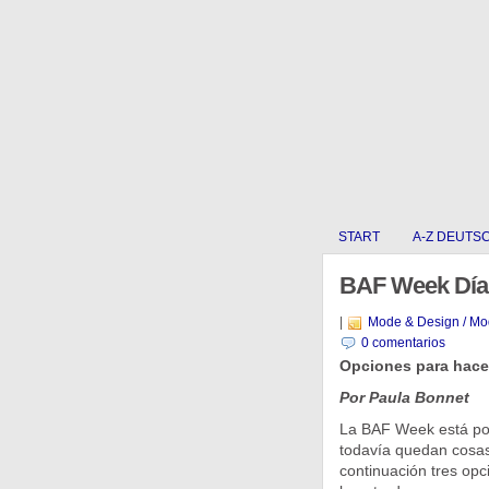
START
A-Z DEUTS
BAF Week Día
|
Mode & Design / Mo
0 comentarios
Opciones para hacer
Por Paula Bonnet
La BAF Week está por
todavía quedan cosas
continuación tres opc