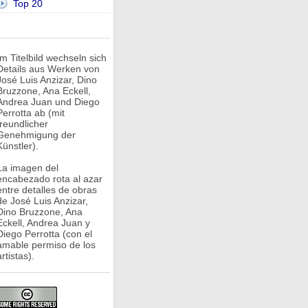
Top 20
Im Titelbild wechseln sich
Details aus Werken von
José Luis Anzizar, Dino
Bruzzone, Ana Eckell,
Andrea Juan und Diego
Perrotta ab (mit
freundlicher
Genehmigung der
Künstler).
La imagen del
encabezado rota al azar
entre detalles de obras
de José Luis Anzizar,
Dino Bruzzone, Ana
Eckell, Andrea Juan y
Diego Perrotta (con el
amable permiso de los
rtistas).