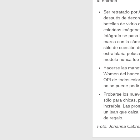
la entrada:
Ser retratado por
después de decora
botellas de vidrio
coloridas imágenes
fotógrafa se pasa 
marca con la cáma
sólo de cuestión 
estrafalaria peluca
modelo nunca fue t
Hacerse las manos 
Women del banco C
OPI de todos color
no se puede pedi
Probarse los nuevo
sólo para chicas, 
increíble. Las pr
un jean que calza 
de regalo.
Foto: Johanna Cabre