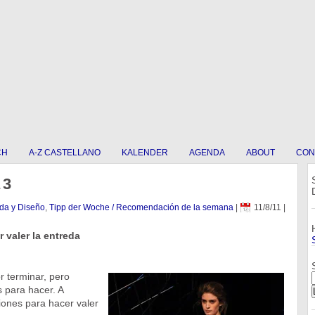
CH
A-Z CASTELLANO
KALENDER
AGENDA
ABOUT
CON
 3
da y Diseño
,
Tipp der Woche / Recomendación de la semana
|
11/8/11
|
 valer la entreda
 terminar, pero
 para hacer. A
iones para hacer valer