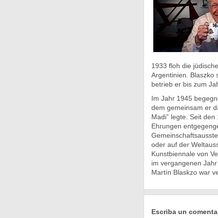
1933 floh die jüdisch
Argentinien. Blaszko 
betrieb er bis zum Ja
Im Jahr 1945 begegne
dem gemeinsam er das
Madi” legte. Seit den
Ehrungen entgegenge
Gemeinschaftsausstel
oder auf der Weltausst
Kunstbiennale von Ve
im vergangenen Jahr 
Martín Blaskzo war ve
Escriba un comenta