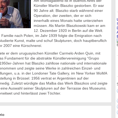
Am Montagabend ist in Buenos Aires der
Künstler Martín Blaszko gestorben. Er war
90 Jahre alt. Blaszko starb während einer
Operation, der zweiten, der er sich
innerhalb eines Monats hatte unterziehen
müssen. Als Martin Blaszkowski kam er am
12. Dezember 1920 in Berlin auf die Welt.
e Familie nach Polen, im Jahr 1939 folgte die Emigration nach
studierte Kunst, malte und schuf Skulpturen, doch hauptberuflich
hr 2007 eine Kürschnerei.
te er dem uruguayischen Künstler Carmelo Arden Quin, mit
 Fundament für die abstrakte Künstlervereinigung “Grupo
 1950er-Jahren hat Blaszko zahllose nationale und internationale
nommen und zeigte seine Werke in zahlreichen Einzel- und
lungen, u.a. in der Londoner Tate Gallery, im New Yorker MoMA
ellung in Brüssel. 1956 vertrat er Argentinien auf der
nedig. Zuletzt würdigte das Malba das Werk Blaszkos und zeigte
eine Auswahl seiner Skulpturen auf der Terrasse des Museums.
rwitwet und hinterlässt zwei Töchter.
rio