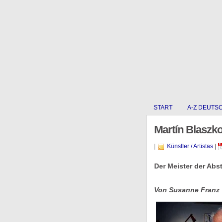
START
A-Z DEUTS
Martín Blaszk
|
Künstler / Artistas
|
Der Meister der Abst
Von Susanne Franz