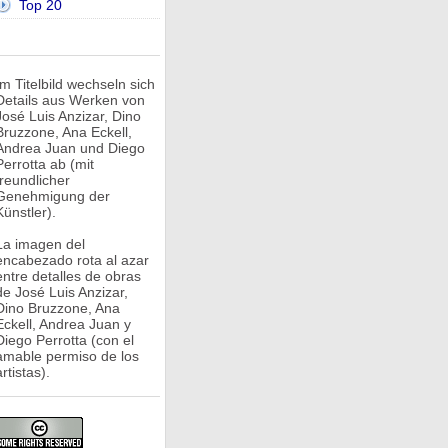
Top 20
Im Titelbild wechseln sich
Details aus Werken von
José Luis Anzizar, Dino
Bruzzone, Ana Eckell,
Andrea Juan und Diego
Perrotta ab (mit
freundlicher
Genehmigung der
Künstler).
La imagen del
encabezado rota al azar
entre detalles de obras
de José Luis Anzizar,
Dino Bruzzone, Ana
Eckell, Andrea Juan y
Diego Perrotta (con el
amable permiso de los
rtistas).