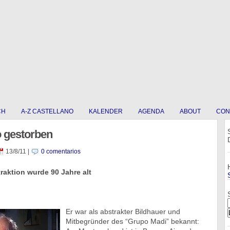
CH
A-Z CASTELLANO
KALENDER
AGENDA
ABOUT
CON
o gestorben
13/8/11
|
0 comentarios
raktion wurde 90 Jahre alt
Er war als abstrakter Bildhauer und
Mitbegründer des “Grupo Madi” bekannt: