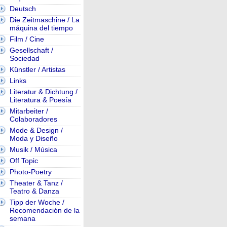
Deutsch
Die Zeitmaschine / La
máquina del tiempo
Film / Cine
Gesellschaft /
Sociedad
Künstler / Artistas
Links
Literatur & Dichtung /
Literatura & Poesía
Mitarbeiter /
Colaboradores
Mode & Design /
Moda y Diseño
Musik / Música
Off Topic
Photo-Poetry
Theater & Tanz /
Teatro & Danza
Tipp der Woche /
Recomendación de la
semana