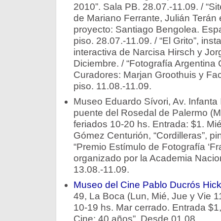
2010”. Sala PB. 28.07.-11.09. / “Sit
de Mariano Ferrante, Julián Terán 
proyecto: Santiago Bengolea. Esp
piso. 28.07.-11.09. / “El Grito”, ins
interactiva de Narcisa Hirsch y Jorg
Diciembre. / “Fotografía Argentin
Curadores: Marjan Groothuis y Fac
piso. 11.08.-11.09.
Museo Eduardo Sívori, Av. Infanta I
puente del Rosedal de Palermo (M
feriados 10-20 hs. Entrada: $1. Mié
Gómez Centurión, “Cordilleras”, pin
“Premio Estímulo de Fotografía ‘Fr
organizado por la Academia Nacion
13.08.-11.09.
Museo del Cine Pablo Ducrós Hic
49, La Boca (Lun, Mié, Jue y Vie 1
10-19 hs. Mar cerrado. Entrada $1,
Cine: 40 años”. Desde 01.08.