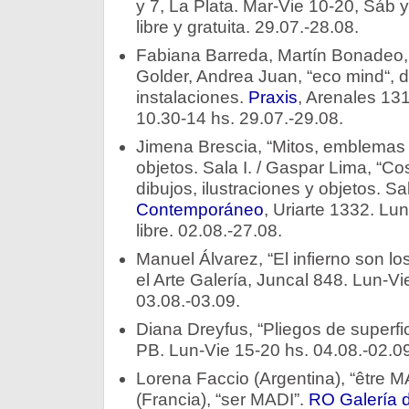
y 7, La Plata. Mar-Vie 10-20, Sáb
libre y gratuita. 29.07.-28.08.
Fabiana Barreda, Martín Bonadeo, 
Golder, Andrea Juan, “eco mind“, de
instalaciones.
Praxis
, Arenales 13
10.30-14 hs. 29.07.-29.08.
Jimena Brescia, “Mitos, emblemas e 
objetos. Sala I. / Gaspar Lima, “Cos
dibujos, ilustraciones y objetos. Sal
Contemporáneo
, Uriarte 1332. Lu
libre. 02.08.-27.08.
Manuel Álvarez, “El infierno son los
el Arte Galería, Juncal 848. Lun-V
03.08.-03.09.
Diana Dreyfus, “Pliegos de superfi
PB. Lun-Vie 15-20 hs. 04.08.-02.09
Lorena Faccio (Argentina), “être 
(Francia), “ser MADI”.
RO Galería d