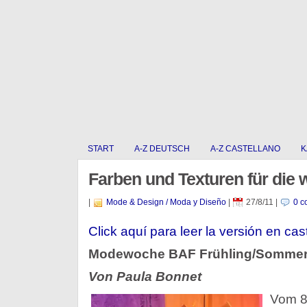
START
A-Z DEUTSCH
A-Z CASTELLANO
K
Farben und Texturen für die 
|
Mode & Design / Moda y Diseño
|
27/8/11
|
0 c
Click aquí para leer la versión en cas
Modewoche BAF Frühling/Sommer
Von Paula Bonnet
Vom 8.