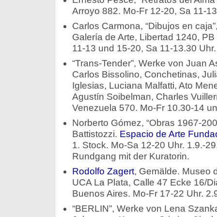
Arroyo 882. Mo-Fr 12-20, Sa 11-13.
Carlos Carmona, “Dibujos en caja”
Galería de Arte, Libertad 1240, PB
11-13 und 15-20, Sa 11-13.30 Uhr. 
“Trans-Tender”, Werke von Juan As
Carlos Bissolino, Conchetinas, Jul
Iglesias, Luciana Malfatti, Ato Me
Agustín Soibelman, Charles Vuill
Venezuela 570. Mo-Fr 10.30-14 und
Norberto Gómez, “Obras 1967-2008”
Battistozzi.
Espacio de Arte Funda
1. Stock. Mo-Sa 12-20 Uhr. 1.9.-29.
Rundgang mit der Kuratorin.
Rodolfo Zagert
, Gemälde. Museo 
UCA La Plata, Calle 47 Ecke 16/Dia
Buenos Aires. Mo-Fr 17-22 Uhr. 2.9
“BERLIN”, Werke von Lena Szanka