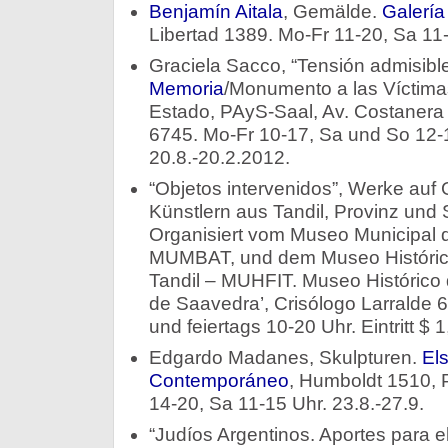
Benjamín Aitala
, Gemälde.
Galería
Libertad 1389. Mo-Fr 11-20, Sa 11-
Graciela Sacco, “Tensión admisibl
Memoria
/Monumento a las Víctima
Estado, PAyS-Saal, Av. Costanera
6745. Mo-Fr 10-17, Sa und So 12-18 
20.8.-20.2.2012.
“Objetos intervenidos”, Werke au
Künstlern aus Tandil, Provinz und 
Organisiert vom Museo Municipal de
MUMBAT, und dem Museo Histórico
Tandil – MUHFIT. Museo Histórico 
de Saavedra’, Crisólogo Larralde 6
und feiertags 10-20 Uhr. Eintritt $ 1,
Edgardo Madanes, Skulpturen.
Els
Contemporáneo
, Humboldt 1510, 
14-20, Sa 11-15 Uhr. 23.8.-27.9.
“Judíos Argentinos. Aportes para e