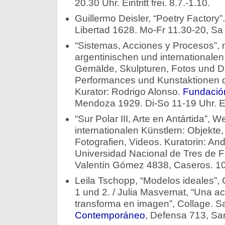
20.30 Uhr. Eintritt frei. 8.7.-1.10.
Guillermo Deisler, “Poetry Factory”
Libertad 1628. Mo-Fr 11.30-20, Sa 
“Sistemas, Acciones y Procesos”,
argentinischen und internationale
Gemälde, Skulpturen, Fotos und 
Performances und Kunstaktionen d
Kurator: Rodrigo Alonso.
Fundació
Mendoza 1929. Di-So 11-19 Uhr. Eint
“Sur Polar III, Arte en Antártida”, 
internationalen Künstlern: Objekte
Fotografien, Videos. Kuratorin: An
Universidad Nacional de Tres de
Valentín Gómez 4838, Caseros. 10.
Leila Tschopp, “Modelos ideales”, 
1 und 2. / Julia Masvernat, “Una 
transforma en imagen”, Collage. S
Contemporáneo
, Defensa 713, San