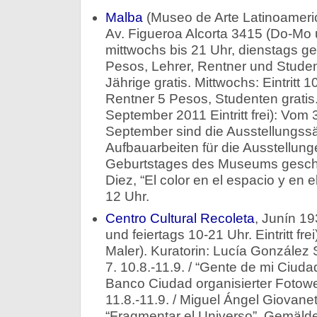
Malba
(Museo de Arte Latinoameri
Av. Figueroa Alcorta 3415 (Do-Mo 
mittwochs bis 21 Uhr, dienstags ges
Pesos, Lehrer, Rentner und Studen
Jährige gratis. Mittwochs: Eintritt
Rentner 5 Pesos, Studenten gratis.
September 2011 Eintritt frei): Vom 
September sind die Ausstellungss
Aufbauarbeiten für die Ausstellung
Geburtstages des Museums geschl
Diez, “El color en el espacio y en e
12 Uhr.
Centro Cultural Recoleta
, Juní­n 1
und feiertags 10-21 Uhr. Eintritt frei)
Maler). Kuratorin: Lucía González 
7. 10.8.-11.9. / “Gente de mi Ciuda
Banco Ciudad organisierter Fotowe
11.8.-11.9. / Miguel Ángel Giovanet
“Fragmentar el Universo”, Gemälde. 