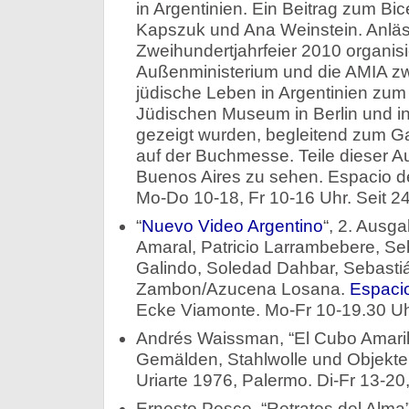
in Argentinien. Ein Beitrag zum Bic
Kapszuk und Ana Weinstein. Anläss
Zweihundertjahrfeier 2010 organisi
Außenministerium und die AMIA zw
jüdische Leben in Argentinien zum
Jüdischen Museum in Berlin und in
gezeigt wurden, begleitend zum Gas
auf der Buchmesse. Teile dieser Aus
Buenos Aires zu sehen. Espacio de
Mo-Do 10-18, Fr 10-16 Uhr. Seit 24
“
Nuevo Video Argentino
“, 2. Ausg
Amaral, Patricio Larrambebere, Seb
Galindo, Soledad Dahbar, Sebastiá
Zambon/Azucena Losana.
Espacio
Ecke Viamonte. Mo-Fr 10-19.30 Uhr
Andrés Waissman, “El Cubo Amarillo
Gemälden, Stahlwolle und Objekt
Uriarte 1976, Palermo. Di-Fr 13-20,
Ernesto Pesce, “Retratos del Alma”