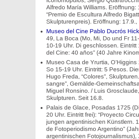
Iconomopulos, Sergio Quarttrocch
Alfredo María Williams. Eröffnung: 1
“Premio de Escultura Alfredo Bigatti”
Skulpturenpreis). Eröffnung: 17.9.,
Museo del Cine Pablo Ducrós Hic
49, La Boca (Mo, Mi, Do und Fr 11-
10-19 Uhr. Di geschlossen. Eintritt
del Cine: 40 años” (40 Jahre Kinom
Museo Casa de Yrurtia, O’Higgins 
So 15-19 Uhr. Eintritt: 5 Pesos. Di
Hugo Freda, “Colores”, Skulpturen.
sangre”, Gemälde-Gemeinschaftsau
Miguel Ronsino. / Luis Grosclaude,
Skulpturen. Seit 16.8.
Palais de Glace, Posadas 1725 (Di
20 Uhr. Eintritt frei): “Proyecto Circ
jungen argentinischen Künstlern. 1
de Fotoperiodismo Argentino” (Jah
argentinischen Fotojournalismus),