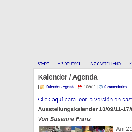
START
A-Z DEUTSCH
A-Z CASTELLANO
K
Kalender / Agenda
|
Kalender / Agenda
|
10/9/11
|
0 comentarios
Click aquí­ para leer la versión en cas
Ausstellungskalender 10/09/11-17/
Von Susanne Franz
Am 21