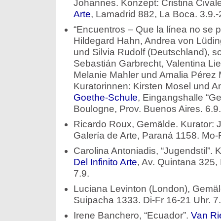
Johannes. Konzept: Cristina Cival
Arte
, Lamadrid 882, La Boca. 3.9.-
“Encuentros – Que la línea no se 
Hildegard Hahn, Andrea von Lüdin
und Silvia Rudolf (Deutschland), so
Sebastián Garbrecht, Valentina Lie
Melanie Mahler und Amalia Pérez M
Kuratorinnen: Kirsten Mosel und A
Goethe-Schule
, Eingangshalle “G
Boulogne, Prov. Buenos Aires. 6.9.
Ricardo Roux, Gemälde. Kurator:
Galería de Arte, Paraná 1158. Mo-F
Carolina Antoniadis, “Jugendstil”. K
Del Infinito Arte
, Av. Quintana 325,
7.9.
Luciana Levinton (London), Gemälde
Suipacha 1333. Di-Fr 16-21 Uhr. 7.
Irene Banchero, “Ecuador”.
Van Ri