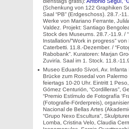
dienstags gratis):
Antonio Seguí, 
(Schenkung von 122 Graphiken S
Saal “PB” (Erdgeschoss). 28.7.-11.9.
Werke von Mariano Ferrante, Juliá
Valdez. Projekt: Santiago Bengole
Stock des Museums. 28.7.-11.9. / “El
Installation/”Work in progress” vo
Caterbetti. 11.8.-Dezember. / “Fot
Rabobank”. Kuratoren: Marjan Gro
Zuviría. Saal im 1. Stock. 11.8.-11.
Museo Eduardo Sívori, Av. Infanta
Brücke zum Rosedal von Palermo (
feiertags 10-20 Uhr. Eintritt 1 Peso
Gómez Centurión, “Cordilleras”, Ge
“Premio Estímulo de Fotografía ‘Fr
(Fotografie-Förderpreis), organisi
Nacional de Bellas Artes (Akademie
“Grupo Nexo Escultura”, Skulpture
Lomba, Cristina Velo, Claudia Cer