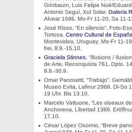
Grinbaum, Luis Felipe Noé/Eduardo
Antonio Seguí, Xul Solar.
Galería R
Alvear 1595. Mo-Fr 11-20, Sa 11-13
José Risso, “En silencio”, Foto-Ess
Tortosa.
Centro Cultural de Españ
Montevideo, Uruguay. Mo-Fr 11-19.3
frei. 8.9.-15.10.
Graciela Stinnes
, “Illusions / Ilus
de Arte, Reconquista 761, Dpto. 14
9.9.-30.9.
Omar Panosetti, “Trabajo”, Gemäld
Museo Evita, Lafinur 2988. Di-So 1
19 Uhr. Bis 13.10.
Marcelo Vattuone, “Les oiseaux de
Anchorena, Libertad 1389. Eröffnun
17.10.
César López Osornio, “Breve pan