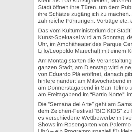
Mehr als 100 Kunstgalerien, Museen 
Stadt öffnen ihre Türen, um dem Publi
ihre Schätze zugänglich zu machen.
zahlreiche Führungen, Vorträge etc.
Das vom Kulturministerium der Stadt 
Kunst-Spektakel wird am Sonntag, d
Uhr, im Amphitheater des Parque Cen
Lillo/Leopoldo Marechal) mit einem K
Am Montag starten die Veranstaltung
ganzen Stadt, am Dienstag wird ein
von Eduardo Plá eröffnet, danach gibt
hintereinander: am Mittwochabend in
am Donnerstagabend in San Telmo u
am Freitagabend im “Barrio Norte”, i
Die “Semana del Arte” geht am Samst
dem Zeichen-Festival “BIC KIDS” zu
es verschiedene Wettbewerbe mit ve
Shows im Rosengarten von Palermo g
Uhr) – ein Programm speziell für klei