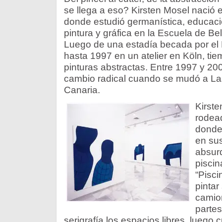
se llega a eso? Kirsten Mosel nació
donde estudió germanística, educaci
pintura y gráfica en la Escuela de Be
Luego de una estadía becada por el
hasta 1997 en un atelier en Köln, ti
pinturas abstractas. Entre 1997 y 2005
cambio radical cuando se mudó a L
Canaria.
Kirste
rodead
donde
en sus
absur
piscin
“Pisci
pintar
camion
partes
serigrafía los espacios libres, luego c