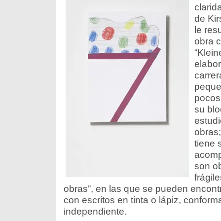
clarid
de Kir
le resu
obra 
“Klein
elabor
carrer
pequeñ
pocos 
su blo
estud
obras;
tiene 
acomp
son ob
frágil
obras”, en las que se pueden encon
con escritos en tinta o lápiz, confor
independiente.