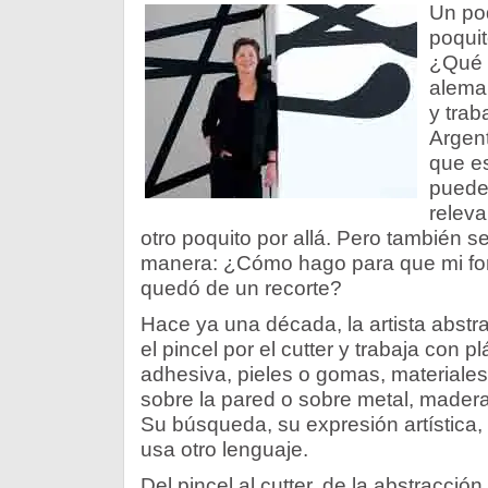
Un poq
poquit
¿Qué d
aleman
y trab
Argent
que e
puede
releva
otro poquito por allá. Pero también s
manera: ¿Cómo hago para que mi fo
quedó de un recorte?
Hace ya una década, la artista abstr
el pincel por el cutter y trabaja con plá
adhesiva, pieles o gomas, materiale
sobre la pared o sobre metal, madera, 
Su búsqueda, su expresión artística,
usa otro lenguaje.
Del pincel al cutter, de la abstracció