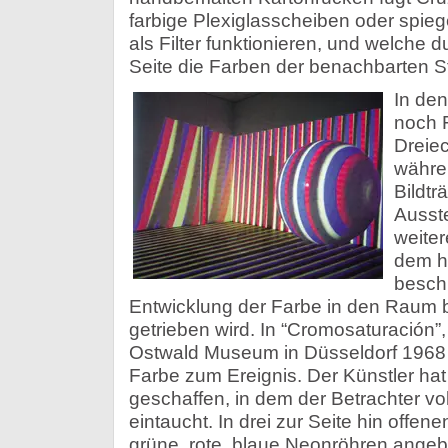
farbige Plexiglasscheiben oder spieg
als Filter funktionieren, und welche 
Seite die Farben der benachbarten St
In den
noch 
Dreiec
währe
Bildtr
Ausste
weite
dem h
beschr
Entwicklung der Farbe in den Raum 
getrieben wird. In “Cromosaturación”
Ostwald Museum in Düsseldorf 1968 ge
Farbe zum Ereignis. Der Künstler hat 
geschaffen, in dem der Betrachter vol
eintaucht. In drei zur Seite hin offe
grüne, rote, blaue Neonröhren angebr