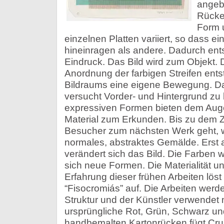
angeb
Rücken
Form u
einzelnen Platten variiert, so dass e
hineinragen als andere. Dadurch ents
Eindruck. Das Bild wird zum Objekt. 
Anordnung der farbigen Streifen ents
Bildraums eine eigene Bewegung. Da
versucht Vorder- und Hintergrund zu 
expressiven Formen bieten dem Auge
Material zum Erkunden. Bis zu dem Z
Besucher zum nächsten Werk geht, w
normales, abstraktes Gemälde. Erst
verändert sich das Bild. Die Farben
sich neue Formen. Die Materialität un
Erfahrung dieser frühen Arbeiten löst
“Fisocromiás” auf. Die Arbeiten werde
Struktur und der Künstler verwendet
ursprüngliche Rot, Grün, Schwarz und
handbemalten Kartonrücken fügt Cruz