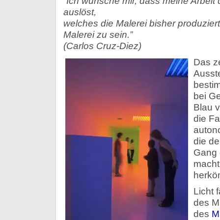
“Ich wünsche mir, dass meine Arbeit 
auslöst,
welches die Malerei bisher produziert
Malerei zu sein.”
(Carlos Cruz-Diez)
Das z
Ausste
besti
bei Ge
Blau v
die Fa
auton
die d
Gang 
macht
herköm
Licht 
des M
des
M