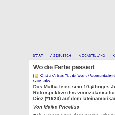
START
A-Z DEUTSCH
A-Z CASTELLANO
K
Wo die Farbe passiert
|
Künstler / Artistas
,
Tipp der Woche / Recomendación 
comentarios
Das Malba feiert sein 10-jähriges J
Retrospektive des venezolanischen
Diez (*1923) auf dem lateinamerik
Von Maike Pricelius