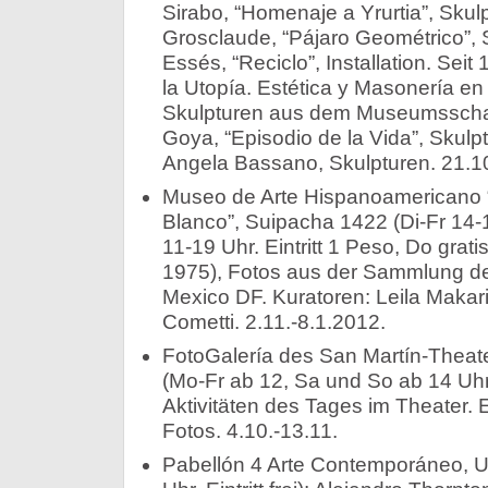
Sirabo, “Homenaje a Yrurtia”, Skulpt
Grosclaude, “Pájaro Geométrico”, Sku
Essés, “Reciclo”, Installation. Seit
la Utopía. Estética y Masonería en
Skulpturen aus dem Museumsschatz.
Goya, “Episodio de la Vida”, Skulpt
Angela Bassano, Skulpturen. 21.10
Museo de Arte Hispanoamericano 
Blanco”, Suipacha 1422 (Di-Fr 14-1
11-19 Uhr. Eintritt 1 Peso, Do grat
1975), Fotos aus der Sammlung d
Mexico DF. Kuratoren: Leila Makari
Cometti. 2.11.-8.1.2012.
FotoGalería des San Martín-Theate
(Mo-Fr ab 12, Sa und So ab 14 Uhr
Aktivitäten des Tages im Theater. Ei
Fotos. 4.10.-13.11.
Pabellón 4 Arte Contemporáneo, U