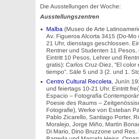
Die Ausstellungen der Woche:
Ausstellungszentren
Malba
(Museo de Arte Latinoameri
Av. Figueroa Alcorta 3415 (Do-Mo u
21 Uhr, dienstags geschlossen. Eint
Rentner und Studenten 11 Pesos, un
Eintritt 10 Pesos, Lehrer und Rent
gratis): Carlos Cruz-Diez, “El color
tiempo”. Säle 5 und 3 (2. und 1. St
Centro Cultural Recoleta
, Junín 19
und feiertags 10-21 Uhr. Eintritt fre
Espacio – Fotografía Contemporáne
Poesie des Raums – Zeitgenössisc
Fotografie), Werke von Esteban Pas
Pablo Zicarello, Santiago Porter, Ro
Moralejo, Jorge Miño, Martín Bona
Di Mario, Dino Bruzzone und Res. 
Barreda und Marcela Heiss. Organ