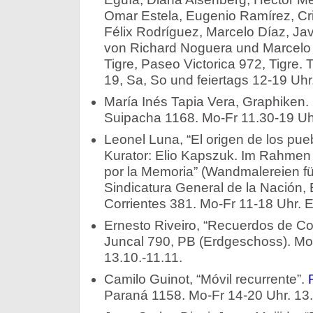
Omar Estela, Eugenio Ramírez, Cri
Félix Rodríguez, Marcelo Díaz, Jav
von Richard Noguera und Marcelo
Tigre, Paseo Victorica 972, Tigre. T
19, Sa, So und feiertags 12-19 Uhr.
María Inés Tapia Vera, Graphiken.
Suipacha 1168. Mo-Fr 11.30-19 Uhr
Leonel Luna, “El origen de los pu
Kurator: Elio Kapszuk. Im Rahme
por la Memoria” (Wandmalereien für
Sindicatura General de la Nación, E
Corrientes 381. Mo-Fr 11-18 Uhr. Eint
Ernesto Riveiro, “Recuerdos de Con
Juncal 790, PB (Erdgeschoss). Mo
13.10.-11.11.
Camilo Guinot, “Móvil recurrente”.
Paraná 1158. Mo-Fr 14-20 Uhr. 13.