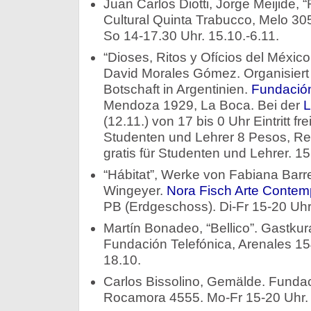
Juan Carlos Diotti, Jorge Meijide, 
Cultural Quinta Trabucco, Melo 305
So 14-17.30 Uhr. 15.10.-6.11.
“Dioses, Ritos y Ofícios del México
David Morales Gómez. Organisiert
Botschaft in Argentinien.
Fundació
Mendoza 1929, La Boca. Bei der
L
(12.11.) von 17 bis 0 Uhr Eintritt fr
Studenten und Lehrer 8 Pesos, Re
gratis für Studenten und Lehrer. 15
“Hábitat”, Werke von Fabiana Barre
Wingeyer.
Nora Fisch Arte Conte
PB (Erdgeschoss). Di-Fr 15-20 Uhr.
Martín Bonadeo, “Bellico”. Gastkur
Fundación Telefónica, Arenales 15
18.10.
Carlos Bissolino, Gemälde. Fundac
Rocamora 4555. Mo-Fr 15-20 Uhr. 