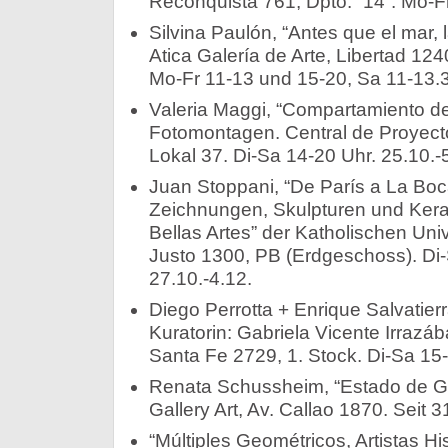
Reconquista 761, Dpto. “14”. Mo-Fr
Silvina Paulón, “Antes que el mar,
Atica Galería de Arte, Libertad 12
Mo-Fr 11-13 und 15-20, Sa 11-13.3
Valeria Maggi, “Compartamiento de
Fotomontagen. Central de Proyect
Lokal 37. Di-Sa 14-20 Uhr. 25.10.-
Juan Stoppani, “De París a La Bo
Zeichnungen, Skulpturen und Kera
Bellas Artes” der Katholischen Univ
Justo 1300, PB (Erdgeschoss). Di-Sa
27.10.-4.12.
Diego Perrotta + Enrique Salvatier
Kuratorin: Gabriela Vicente Irrazáb
Santa Fe 2729, 1. Stock. Di-Sa 15-
Renata Schussheim, “Estado de G
Gallery Art, Av. Callao 1870. Seit 3
“Múltiples Geométricos, Artistas H