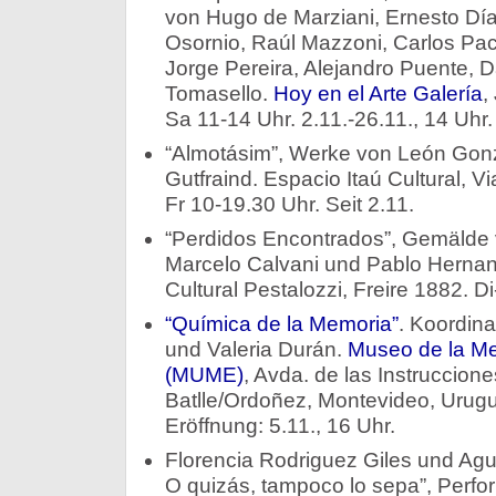
von Hugo de Marziani, Ernesto Dí
Osornio, Raúl Mazzoni, Carlos Pa
Jorge Pereira, Alejandro Puente, D
Tomasello.
Hoy en el Arte Galería
,
Sa 11-14 Uhr. 2.11.-26.11., 14 Uhr.
“Almotásim”, Werke von León Gon
Gutfraind. Espacio Itaú Cultural, V
Fr 10-19.30 Uhr. Seit 2.11.
“Perdidos Encontrados”, Gemälde 
Marcelo Calvani und Pablo Hernan
Cultural Pestalozzi, Freire 1882. Di
“Química de la Memoria”
. Koordin
und Valeria Durán.
Museo de la M
(MUME)
, Avda. de las Instruccione
Batlle/Ordoñez, Montevideo, Urug
Eröffnung: 5.11., 16 Uhr.
Florencia Rodriguez Giles und Agu
O quizás, tampoco lo sepa”, Perfor