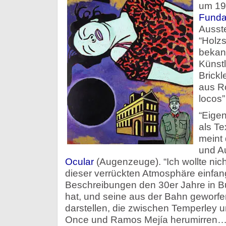
um 19 
Funda
Ausst
“Holz
bekan
Künstl
Brickl
aus Ro
locos”
“Eigent
als Tex
meint 
und A
Ocular
(Augenzeuge). “Ich wollte nich
dieser verrückten Atmosphäre einfange
Beschreibungen den 30er Jahre in Bu
hat, und seine aus der Bahn geworfe
darstellen, die zwischen Temperley u
Once und Ramos Mejía herumirren…