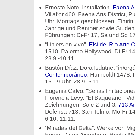
Ernesto Neto, Installation.
Faena Ar
Villaflor 460, Faena Arts District,
Uhr. Montags geschlossen. Eintritt
Jährige und Rentner sowie Student
Führungen: Di-Fr 17, Sa und So 17 
“Liniers en vivo”.
Elsi del Rio Art
1510, Palermo Hollywood. Di-Fr 14
28.9.-10.11.
Bastón Díaz, Dora Isdatne, “in/org
Contemporáneo
, Humboldt 1478, 
16-19 Uhr. 28.9.-6.11.
Eugenia Calvo, “Serias limitaciones”,
Florencia Levy, “El Baqueano”, Vid
Zeichnungen. Säle 2 und 3.
713 A
Defensa 713, San Telmo. Mo-Fr 14
6.10.-11.11.
“Miradas del Delta”, Werke von Mi
Eguía, Diana Aisenberg, Héctor Mé