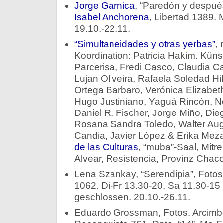
Jorge Garnica
, “Paredón y despu
Isabel Anchorena
, Libertad 1389. 
19.10.-22.11.
“Simultaneidades y otras yerbas”
,
Koordination: Patricia Hakim. Künst
Parcerisa, Fredi Casco, Claudia C
Lujan Oliveira, Rafaela Soledad Hi
Ortega Barbaro, Verónica Elizabeth
Hugo Justiniano, Yaguá Rincón, N
Daniel R. Fischer, Jorge Miño, Dieg
Rosana Sandra Toledo, Walter Aug
Candia, Javier López & Erika Meza
de las Culturas
, “muba”-Saal, Mitr
Alvear, Resistencia, Provinz Chaco
Lena Szankay, “Serendipia”, Fotos. 
1062. Di-Fr 13.30-20, Sa 11.30-15 
geschlossen. 20.10.-26.11.
Eduardo Grossman, Fotos. Arcimbo