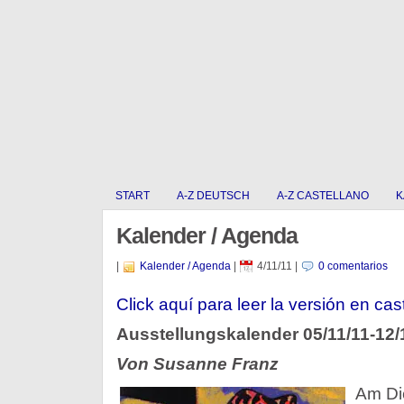
START
A-Z DEUTSCH
A-Z CASTELLANO
K
Kalender / Agenda
|
Kalender / Agenda
|
4/11/11
|
0 comentarios
Click aquí para leer la versión en cas
Ausstellungskalender 05/11/11-12/
Von Susanne Franz
Am Di