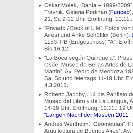
Oskar Molek, “Bahía – 1999/2009”,
Travnik. Galeria Portinari (
Funceb
)
21, Sa 9-12 Uhr. Eröffnung: 10.11.,
“Privado / Book of Life”, Fotos von
Aires) und Anke Schüttler (Berlin).
1153, PB (Erdgeschoss) “A”. Eröffn
Bis 16.12.
“La Boca según Quinquela”. Präse
Osde. Museo de Bellas Artes de L
Martín”, Av. Pedro de Mendoza 1835
Sa, So und feiertags 11-18 Uhr. Erö
4.3.2012.
Roberto Jacoby, “14 bis Panfleto 
Museo del Libro y de La Lengua, A
14-19 Uhr. Eröffnung: 12.11., 19 
“Langen Nacht der Museen 2011”
.
Andrés Wertheim, “Geometrías”, 
Arquitectura de Buenos Aires), Av.