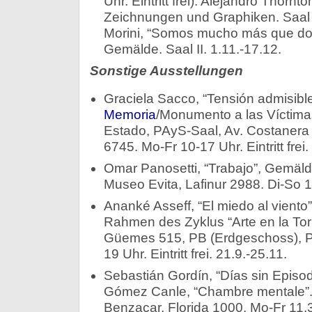
Uhr. Eintritt frei): Alejandro Thorn
Zeichnungen und Graphiken. Saal I
Morini, “Somos mucho más que do
Gemälde. Saal II. 1.11.-17.12.
Sonstige Ausstellungen
Graciela Sacco, “Tensión admisibl
Memoria
/Monumento a las Víctima
Estado, PAyS-Saal, Av. Costanera
6745. Mo-Fr 10-17 Uhr. Eintritt frei
Omar Panosetti, “Trabajo”, Gemäld
Museo Evita, Lafinur 2988. Di-So 1
Ananké Asseff, “El miedo al viento”,
Rahmen des Zyklus “Arte en la Tor
Güemes 515, PB (Erdgeschoss), P
19 Uhr. Eintritt frei. 21.9.-25.11.
Sebastián Gordín, “Días sin Episod
Gómez Canle, “Chambre mentale”.
Benzacar, Florida 1000. Mo-Fr 11.3