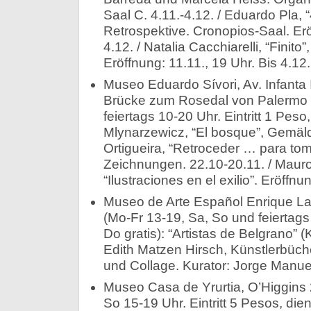
Saal C. 4.11.-4.12. / Eduardo Pla, 
Retrospektive. Cronopios-Saal. Erö
4.12. / Natalia Cacchiarelli, “Finit
Eröffnung: 11.11., 19 Uhr. Bis 4.12.
Museo Eduardo Sívori, Av. Infanta
Brücke zum Rosedal von Palermo (
feiertags 10-20 Uhr. Eintritt 1 Peso,
Mlynarzewicz, “El bosque”, Gemäld
Ortigueira, “Retroceder … para to
Zeichnungen. 22.10-20.11. / Mauro
“Ilustraciones en el exilio”. Eröffnu
Museo de Arte Español Enrique La
(Mo-Fr 13-19, Sa, So und feiertags 
Do gratis): “Artistas de Belgrano” 
Edith Matzen Hirsch, Künstlerbüch
und Collage. Kurator: Jorge Manue
Museo Casa de Yrurtia, O’Higgins 
So 15-19 Uhr. Eintritt 5 Pesos, dien