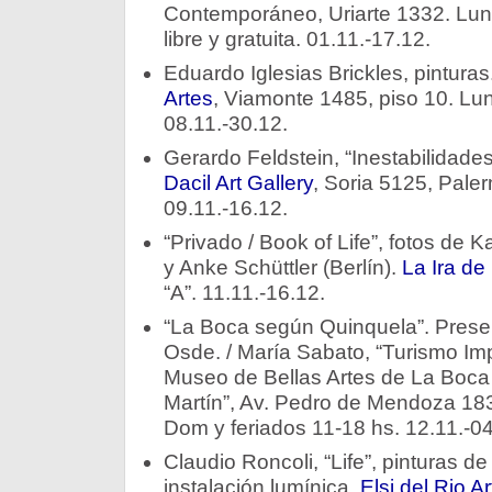
Contemporáneo, Uriarte 1332. Lun
libre y gratuita. 01.11.-17.12.
Eduardo Iglesias Brickles, pinturas
Artes
, Viamonte 1485, piso 10. Lun
08.11.-30.12.
Gerardo Feldstein, “Inestabilidades
Dacil Art Gallery
, Soria 5125, Pale
09.11.-16.12.
“Privado / Book of Life”, fotos de K
y Anke Schüttler (Berlín).
La Ira de
“A”. 11.11.-16.12.
“La Boca según Quinquela”. Prese
Osde. / María Sabato, “Turismo Impo
Museo de Bellas Artes de La Boca
Martín”, Av. Pedro de Mendoza 183
Dom y feriados 11-18 hs. 12.11.-0
Claudio Roncoli, “Life”, pinturas d
instalación lumínica.
Elsi del Rio 