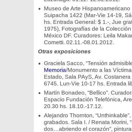
Museo de Arte Hispanoamericano 
Suipacha 1422 (Mar-Vie 14-19, Sá
hs. Entrada General: $ 1.-, Jue gra
1975), Fotografías de la Colecció
México DF. Curadores: Leila Makari
Cometti. 02.11.-08.01.2012.
Otras exposiciones
Graciela Sacco, “Tensión admisibl
Memoria
/Monumento a las Víctima
Estado, Sala PAyS, Av. Costanera 
6745. Lun-Vie 10-17 hs. Entrada li
Martín Bonadeo, “Bellico”. Curador
Espacio Fundación Telefónica, Ar
20.30 hs. 18.10.-17.12.
Alejandro Thornton, “Unthinkable”, 
grabados. Sala I. / Renata Morin
dos…abriendo el corazón”, pinturas.