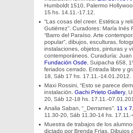
Humboldt 1510, Palermo Hollywood
15 hs. 14.11.-17.12.
“Las cosas del creer. Estética y re
Gutiérrez”. Curadores: María Inés 
“Barro del Paraíso. Arte contempor
popular”, dibujos, esculturas, fotog
instalaciones, objetos, pinturas y v
contemporáneos. Curaduría: Juan 
Fundación Osde
, Suipacha 658, 1
feriados cerrado. Entrada libre y gr
18, Sáb 17 hs. 17.11.-14.01.2012.
Maxi Rossini, “Esto se parece de
instalación.
Gachi Prieto Gallery
, U
20, Sáb 12-18 hs. 17.11.-07.01.20
Analia Saban, “_Derrames”.
11 x 7
11.30-20, Sáb 11.30-14 hs. 17.11.
Muestra de trabajos de los alumno
dictado por Brenda Frías. Dibujos d