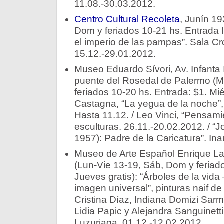
11.08.-30.03.2012.
Centro Cultural Recoleta
, Junín 19
Dom y feriados 10-21 hs. Entrada lib
el imperio de las pampas”. Sala Cr
15.12.-29.01.2012.
Museo Eduardo Sívori, Av. Infanta I
puente del Rosedal de Palermo (M
feriados 10-20 hs. Entrada: $1. Mié
Castagna, “La yegua de la noche”,
Hasta 11.12. / Leo Vinci, “Pensami
esculturas. 26.11.-20.02.2012. / “
1957): Padre de la Caricatura”. Ina
Museo de Arte Español Enrique La
(Lun-Vie 13-19, Sáb, Dom y feriado
Jueves gratis): “Árboles de la vid
imagen universal”, pinturas naif d
Cristina Díaz, Indiana Domizi Sarm
Lidia Papic y Alejandra Sanguinetti.
Luzuriaga. 01.12.-12.02.2012.