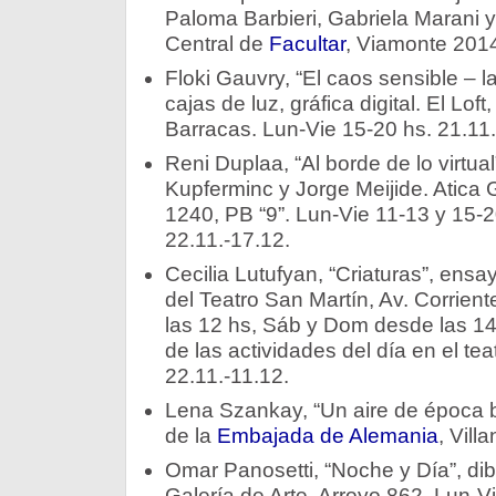
Paloma Barbieri, Gabriela Marani 
Central de
Facultar
, Viamonte 2014
Floki Gauvry, “El caos sensible – la
cajas de luz, gráfica digital. El Lof
Barracas. Lun-Vie 15-20 hs. 21.11.
Reni Duplaa, “Al borde de lo virtua
Kupferminc y Jorge Meijide. Atica G
1240, PB “9”. Lun-Vie 11-13 y 15-2
22.11.-17.12.
Cecilia Lutufyan, “Criaturas”, ensa
del Teatro San Martín, Av. Corrien
las 12 hs, Sáb y Dom desde las 14 
de las actividades del día en el teat
22.11.-11.12.
Lena Szankay, “Un aire de época b
de la
Embajada de Alemania
, Vil
Omar Panosetti, “Noche y Día”, dib
Galería de Arte, Arroyo 862. Lun-V