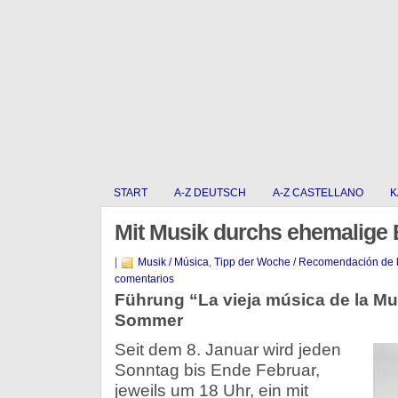
START
A-Z DEUTSCH
A-Z CASTELLANO
K
Mit Musik durchs ehemalige
|
Musik / Música
,
Tipp der Woche / Recomendación de 
comentarios
Führung “La vieja música de la M
Sommer
Seit dem 8. Januar wird jeden
Sonntag bis Ende Februar,
jeweils um 18 Uhr, ein mit