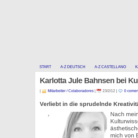
START
A-Z DEUTSCH
A-Z CASTELLANO
K
Karlotta Jule Bahnsen bei Ku
|
Mitarbeiter / Colaboradores
|
23/2/12
|
0 comen
Verliebt in die sprudelnde Kreativi
Nach mein
Kulturwis
ästhetisc
mich von B