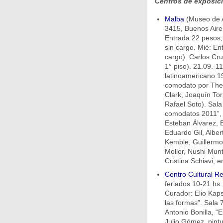
Centros de exposic
Malba
(Museo de A
3415, Buenos Aires
Entrada 22 pesos,
sin cargo. Mié: En
cargo): Carlos Cruz
1° piso). 21.09.-
latinoamericano 1
comodato por The 
Clark, Joaquín Tor
Rafael Soto). Sala
comodatos 2011”, d
Esteban Álvarez, E
Eduardo Gil, Alber
Kemble, Guillermo
Moller, Nushi Mun
Cristina Schiavi, e
Centro Cultural Re
feriados 10-21 hs. 
Curador: Elio Kaps
las formas”. Sala 
Antonio Bonilla, “E
Julio Gómez, pintu