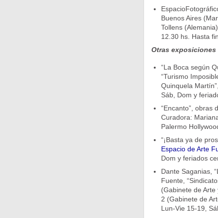
EspacioFotográfic
Buenos Aires (Mar
Tollens (Alemania),
12.30 hs. Hasta f
Otras exposiciones
“La Boca según Qu
“Turismo Imposible
Quinquela Martín”
Sáb, Dom y feriado
“Encanto”, obras 
Curadora: Mariana
Palermo Hollywood
“¡Basta ya de pros
Espacio de Arte 
Dom y feriados cer
Dante Saganias, “L
Fuente, “Sindicato
(Gabinete de Arte y
2 (Gabinete de Art
Lun-Vie 15-19, Sá