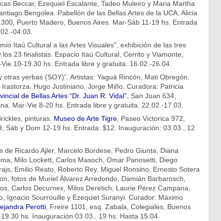
ucas Beccar, Ezequiel Escalante, Tadeo Muleiro y Maria Martha
antiago Bengolea. Pabellón de las Bellas Artes de la UCA, Alicia
300, Puerto Madero, Buenos Aires. Mar-Sáb 11-19 hs. Entrada
9.02.-04.03.
mio Itaú Cultural a las Artes Visuales”, exhibición de las tres
los 23 finalistas. Espacio Itaú Cultural, Cerrito y Viamonte,
Vie 10-19.30 hs. Entrada libre y gratuita. 16.02.-26.04.
 otras yerbas (SOY)”. Artistas: Yaguá Rincón, Mati Obregón,
rastorza, Hugo Justiniano, Jorge Miño. Curadora: Patricia
ncial de Bellas Artes “Dr. Juan R. Vidal”
, San Juan 634,
ina. Mar-Vie 8-20 hs. Entrada libre y gratuita. 22.02.-17.03.
rickles, pinturas.
Museo de Arte Tigre
, Paseo Victorica 972,
9, Sáb y Dom 12-19 hs. Entrada: $12. Inauguración: 03.03., 12
as de Ricardo Ajler, Marcelo Bordese, Pedro Giunta, Diana
sma, Milo Lockett, Carlos Masoch, Omar Panosetti, Diego
rajs, Emilio Reato, Roberto Rey, Miguel Ronsino, Ernesto Sotera
ton, fotos de Muriel Álvarez Arredondo, Damián Barbarosch,
os, Carlos Decurnex, Milos Deretich, Laurie Pérez Campana,
, Ignacio Sourrouille y Ezequiel Suranyi. Curador: Máximo
ejandra Perotti
, Freire 1101, esq. Zabala, Colegiales, Buenos
19.30 hs. Inauguración 03.03., 19 hs. Hasta 15.04.